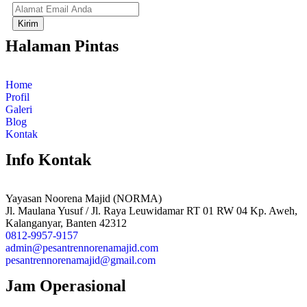
Kirim
Halaman Pintas
Home
Profil
Galeri
Blog
Kontak
Info Kontak
Yayasan Noorena Majid (NORMA)
Jl. Maulana Yusuf / Jl. Raya Leuwidamar RT 01 RW 04 Kp. Aweh,
Kalanganyar, Banten 42312
0812-9957-9157
admin@pesantrennorenamajid.com
pesantrennorenamajid@gmail.com
Jam Operasional