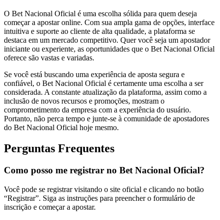
O Bet Nacional Oficial é uma escolha sólida para quem deseja
começar a apostar online. Com sua ampla gama de opções, interface
intuitiva e suporte ao cliente de alta qualidade, a plataforma se
destaca em um mercado competitivo. Quer você seja um apostador
iniciante ou experiente, as oportunidades que o Bet Nacional Oficial
oferece são vastas e variadas.
Se você está buscando uma experiência de aposta segura e
confiável, o Bet Nacional Oficial é certamente uma escolha a ser
considerada. A constante atualização da plataforma, assim como a
inclusão de novos recursos e promoções, mostram o
comprometimento da empresa com a experiência do usuário.
Portanto, não perca tempo e junte-se à comunidade de apostadores
do Bet Nacional Oficial hoje mesmo.
Perguntas Frequentes
Como posso me registrar no Bet Nacional Oficial?
Você pode se registrar visitando o site oficial e clicando no botão
“Registrar”. Siga as instruções para preencher o formulário de
inscrição e começar a apostar.