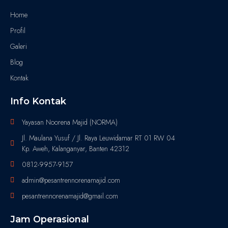
Home
Profil
Galeri
Blog
Kontak
Info Kontak
Yayasan Noorena Majid (NORMA)
Jl. Maulana Yusuf / Jl. Raya Leuwidamar RT 01 RW 04
Kp. Aweh, Kalanganyar, Banten 42312
0812-9957-9157
admin@pesantrennorenamajid.com
pesantrennorenamajid@gmail.com
Jam Operasional