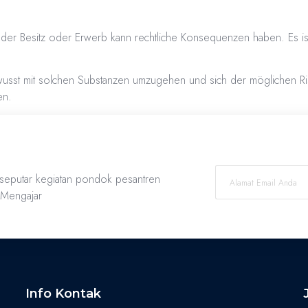
d der Besitz oder Erwerb kann rechtliche Konsequenzen haben. Es is
ewusst mit solchen Substanzen umzugehen und sich der möglichen Ri
en.
 seputar kegiatan pondok pesantren
r Mengajar
Info Kontak