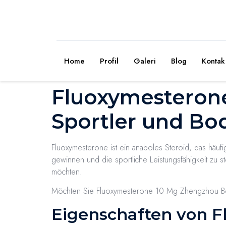
Home
Profil
Galeri
Blog
Kontak
Fluoxymesterone
Sportler und Bo
Fluoxymesterone ist ein anaboles Steroid, das häuf
gewinnen und die sportliche Leistungsfähigkeit zu 
möchten.
Möchten Sie Fluoxymesterone 10 Mg Zhengzhou Body
Eigenschaften von 