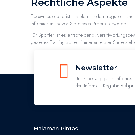
Rechtliche Aspekte
Fluoxymesterone ist in vielen Ländern reguliert, un
informieren, bevor Sie dieses Produkt erwerben.
Für Sportler ist es entscheidend, verantwortungsb
gezieltes Training sollten immer an erster Stelle steh
Newsletter
Untuk berlangganan informasi
dan Informasi Kegiatan Belaja
Halaman Pintas