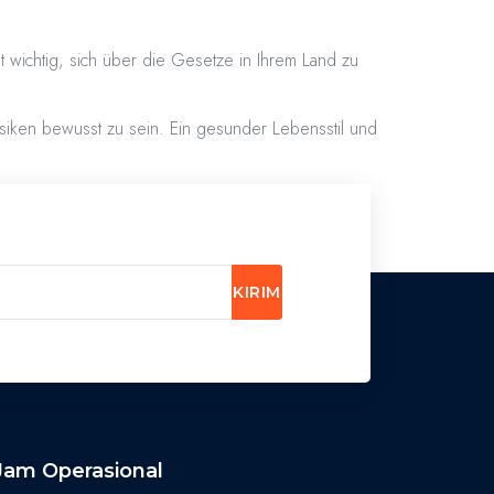
t wichtig, sich über die Gesetze in Ihrem Land zu
siken bewusst zu sein. Ein gesunder Lebensstil und
KIRIM
Jam Operasional