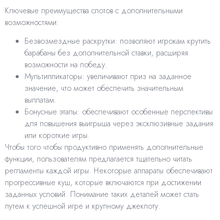
Ключевые преимущества слотов с дополнительными
возможностями:
Безвозмездные раскрутки: позволяют игрокам крутить
барабаны без дополнительной ставки, расширяя
возможности на победу.
Мультипликаторы: увеличивают приз на заданное
значение, что может обеспечить значительным
выплатам.
Бонусные этапы: обеспечивают особенные перспективы
для повышения выигрыша через эксклюзивные задания
или короткие игры.
Чтобы того чтобы продуктивно применять дополнительные
функции, пользователям предлагается тщательно читать
регламенты каждой игры. Некоторые аппараты обеспечивают
прогрессивные куш, которые включаются при достижении
заданных условий. Понимание таких деталей может стать
путем к успешной игре и крупному джекпоту.