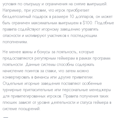
условия по отыгрышу и ограничения на снятие выигрышей.
Например, при условии, что игрок приобретает
бездепозитный подарок в размере 10 долларов, он может
быть ограничен максимальным выигрышем в $100. Подобные
правила содействуют игорному заведению управлять
опасности и мотивируют участников к последующим
пополнениям.
Не менее важны и бонусы за лояльность, которые
предоставляются регулярным геймерам в рамках программ
лояльности. Данные системы способны содержать
начисление поинтов за ставки, что затем можно
конвертировать в финансы или другие привилегии.
Отдельные игорные заведения поставляют особенные
турнирные пригласительные или персональные менеджеры
для привилегированных игроков. Правила получения таких
плюшек зависят от уровня деятельности и статуса геймера в
системе поощрений.