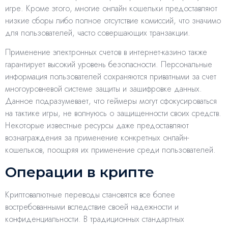
игре. Кроме этого, многие онлайн кошельки предоставляют
низкие сборы либо полное отсутствие комиссий, что значимо
для пользователей, часто совершающих транзакции.
Применение электронных счетов в интернет-казино также
гарантирует высокий уровень безопасности. Персональные
информация пользователей сохраняются приватными за счет
многоуровневой системе защиты и зашифровке данных.
Данное подразумевает, что геймеры могут сфокусироваться
на тактике игры, не волнуюсь о защищенности своих средств.
Некоторые известные ресурсы даже предоставляют
вознаграждения за применение конкретных онлайн-
кошельков, поощряя их применение среди пользователей.
Операции в крипте
Криптовалютные переводы становятся все более
востребованными вследствие своей надежности и
конфиденциальности. В традиционных стандартных