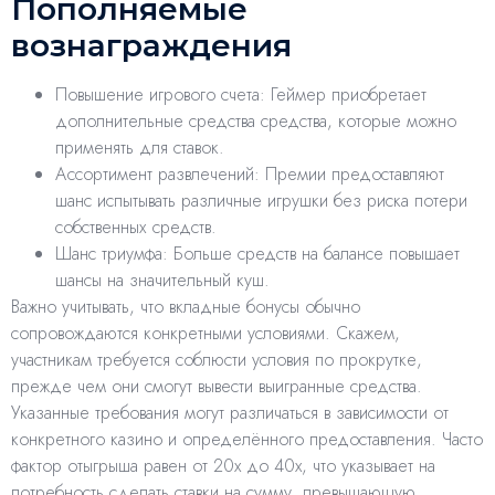
Пополняемые
вознаграждения
Повышение игрового счета: Геймер приобретает
дополнительные средства средства, которые можно
применять для ставок.
Ассортимент развлечений: Премии предоставляют
шанс испытывать различные игрушки без риска потери
собственных средств.
Шанс триумфа: Больше средств на балансе повышает
шансы на значительный куш.
Важно учитывать, что вкладные бонусы обычно
сопровождаются конкретными условиями. Скажем,
участникам требуется соблюсти условия по прокрутке,
прежде чем они смогут вывести выигранные средства.
Указанные требования могут различаться в зависимости от
конкретного казино и определённого предоставления. Часто
фактор отыгрыша равен от 20x до 40x, что указывает на
потребность сделать ставки на сумму, превышающую