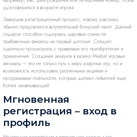
например, как, дата рождения или телефонный номер, чтобы
удостовериться в возрасте игрока.
Завершив регистрационный процесс, новому участнику
обычно предлагается вступительный бонусный пакет. Данный
подарок способен содержать даровые спины ли
прибавочные финансы на первый депозит. Следует
тщательно просмотреть с правилами его приобретения и
применения. Создание аккаунта в казино Maxbet игровые
автоматы — это не только путь к миру азартных игр, но и
возможность использовать различными акциями и
программами лояльности, которые делают геймплей еще
более захватывающей.
Мгновенная
регистрация – вход в
профиль
Мгновенная регистрация в виртуальное казино дает