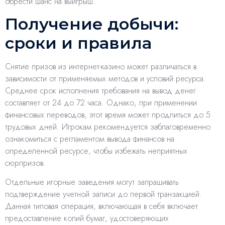
обрести шанс на выигрыш.
Получение добычи:
сроки и правила
Снятие призов из интернет-казино может различаться в
зависимости от применяемых методов и условий ресурса.
Среднее срок исполнения требования на вывод денег
составляет от 24 до 72 часа. Однако, при применении
финансовых переводов, этот время может продлиться до 5
трудовых дней. Игрокам рекомендуется заблаговременно
ознакомиться с регламентом вывода финансов на
определенной ресурсе, чтобы избежать неприятных
сюрпризов.
Отдельные игорные заведения могут запрашивать
подтверждение учетной записи до первой транзакцией.
Данная типовая операция, включающая в себя включает
предоставление копий бумаг, удостоверяющих