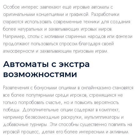
Особое интерес завлекают ещё игровые автоматы с
оригинальными концепциями и графикой. Разработчики
стараются использовать современные техники для создания
более натуральных и захватывающих игровых миров.
Например, слоты с мотивами старинных народов или фэнтези
продолжают пользоваться спросом благодаря своей
атмосферности и захватывающим призовым играм.
Автоматы с экстра
возможностями
Развлечения с бонусными опциями в онлайн-казино становятся
все более популярными среди игроков, стремящихся не
только попробовать счастье, но и повысить вероятность
победы. Дополнительные опции содержат в комплект,
например безвозмездные раскрутки, мультипликаторы и
добавочные турниры. Эти способны существенно повлиять на
игровой процесс, делая его более интересным и активным.