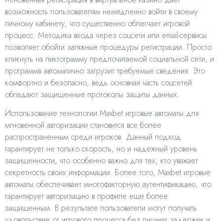
возможность пользователям немедленно войти в своему
личному кабинету, что существенно облегчает игровой
процесс. Методика входа через соцсети или email-сервисы
позволяет обойти затяжные процедуры регистрации. Просто
кликнуть на пиктограмму предпочитаемой социальной сети, и
программа автоматично загрузит требуемые сведения. Это
комфортно и безопасно, ведь основная часть соцсетей
обладают защищенные протоколы защиты данных.
Использование технологии Maxbet игровые автоматы для
мгновенной авторизации становится все более
распространенным среди игроков. Данный подход
гарантирует не только скорость, но и надежный уровень
защищенности, что особенно важно для тех, кто уважает
секретность своих информации. Более того, Maxbet игровые
автоматы обеспечивает многофакторную аутентификацию, что
гарантирует авторизацию в профиле еще более
защищенным. В результате пользователи могут получать
удовольствие от игрового процесса без лишних задержек и