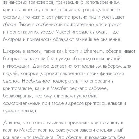
финансовых трансферов, транзакции с использованием
криптовалюте осуществляются через распределенные
системы, что исключает участие третьих лиц и уменьшает
сборы. Такое в особенности притягательно для игроков
интернет-казино, вроде Maxbet игровые автоматы, где
быстрота и приватность обладают важнейшее значение.
Цифровые валюты, такие как Bitcoin и Ethereum, обеспечивают
быстрые транзакции без нужды обнародования личной
информации. Данное делает их оптимальным выбором для
людей, которые дорожит секретность своих финансовых
сделок. Необходимо подчеркнуть, что операции в
криптовалюте, как и в Максбет зеркало рабочее,
безвозвратны, поэтому клиентам нужно быть
осмотрительными при вводе адресов криптокошельков и
сумм перевода.
Для тех, что только начинают применять криптовалюту в
казино Максбет казино, советуется завести специальный
кошелек для гэмблинга. Это обеспечит возможность без