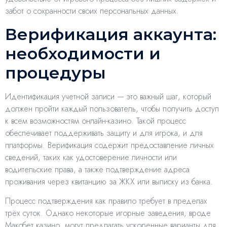
забот о сохранности своих персональных данных.
Верификация аккаунта:
необходимости и
процедуры
Идентификация учетной записи — это важный шаг, который
должен пройти каждый пользователь, чтобы получить доступ
к всем возможностям онлайн-казино. Такой процесс
обеспечивает поддерживать защиту и для игрока, и для
платформы. Верификация содержит предоставление личных
сведений, таких как удостоверение личности или
водительские права, а также подтверждение адреса
проживания через квитанцию за ЖКХ или выписку из банка.
Процесс подтверждения как правило требует в пределах
трёх суток. Однако некоторые игорные заведения, вроде
Максбет казино, могут предлагать ускоренные варианты для