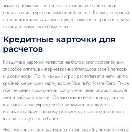
аккаунта позволяет не только сохранить инкогнито, но и
предотвратить курсовых изменений валюты. Кроме, операции
с криптовалютами зачастую осуществляются оперативнее, чем
с стандартными способами оплаты.
Кредитные карточки для
расчетов
Кредитные карточки являются наиболее распространённым
способов оплаты в интернет-казино благодаря своей легкости
и доступности. Почти каждый игрок располагает в наличии по
крайней мере одну карту, вроде Visa либо MasterCard. Такое
обеспечивает возможность сразу увеличивать игровой аккаунт
счет и забирать деньги. Однако важно иметь в виду, что не
все финансовые учреждения принимают переводы с
игровыми сайтами, поэтому рекомендуется предварительно
выяснить это у своего банка.
Эксплуатация платежных карт для транзакций в игровых клубах