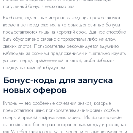
полученный бонус в несколько раз.
Вдобавок, отдельные игорные заведения предоставляют
временные предложения, в которых депозитные бонусы
предоставляются лишь на короткий срок. Данное способно
быть обусловлено связано с торжествами либо началом
свежих слотов. Пользователям рекомендуется вдумчиво
наблюдать за схожими предложениями и тщательно изучать
условия перед применением плюшки, чтобы избежать
подводных камней в будущем.
Бонус-коды для запуска
новых оферов
Купоны — это особенные сочетания знаков, которые
предоставляют шанс пользователям активировать особые
оферы и премии в виртуальных казино. Их использование
становится все более распространенным между игроков, так
как Максбет казино они дают дополнительные возможности