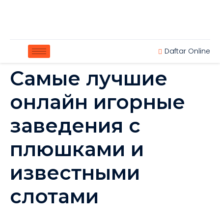
Daftar Online
Самые лучшие
онлайн игорные
заведения с
плюшками и
известными
слотами