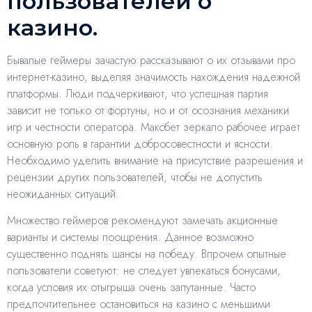
пользователей о
казино.
Бывалые геймеры зачастую рассказывают о их отзывами про
интернет-казино, выделяя значимость нахождения надежной
платформы. Люди подчеркивают, что успешная партия
зависит не только от фортуны, но и от осознания механики
игр и честности оператора. Максбет зеркало рабочее играет
основную роль в гарантии добросовестности и ясности.
Необходимо уделить внимание на присутствие разрешения и
рецензии других пользователей, чтобы не допустить
неожиданных ситуаций.
Множество геймеров рекомендуют замечать акционные
варианты и системы поощрения. Данное возможно
существенно поднять шансы на победу. Впрочем опытные
пользователи советуют: не следует увлекаться бонусами,
когда условия их отыгрыша очень запутанные. Часто
предпочтительнее остановиться на казино с меньшими