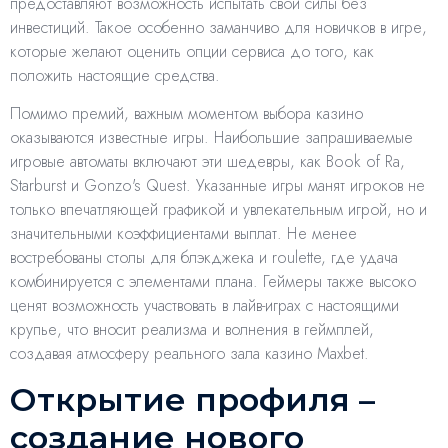
предоставляют возможность испытать свои силы без
инвестиций. Такое особенно заманчиво для новичков в игре,
которые желают оценить опции сервиса до того, как
положить настоящие средства.
Помимо премий, важным моментом выбора казино
оказываются известные игры. Наибольшие запрашиваемые
игровые автоматы включают эти шедевры, как Book of Ra,
Starburst и Gonzo's Quest. Указанные игры манят игроков не
только впечатляющей графикой и увлекательным игрой, но и
значительными коэффициентами выплат. Не менее
востребованы столы для блэкджека и roulette, где удача
комбинируется с элементами плана. Геймеры также высоко
ценят возможность участвовать в лайв-играх с настоящими
крупье, что вносит реализма и волнения в геймплей,
создавая атмосферу реального зала казино Maxbet.
Открытие профиля –
создание нового