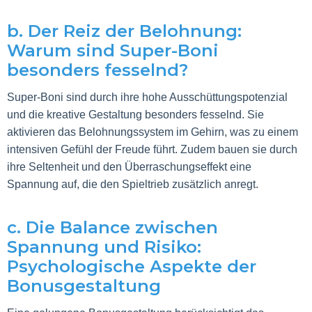
b. Der Reiz der Belohnung:
Warum sind Super-Boni
besonders fesselnd?
Super-Boni sind durch ihre hohe Ausschüttungspotenzial
und die kreative Gestaltung besonders fesselnd. Sie
aktivieren das Belohnungssystem im Gehirn, was zu einem
intensiven Gefühl der Freude führt. Zudem bauen sie durch
ihre Seltenheit und den Überraschungseffekt eine
Spannung auf, die den Spieltrieb zusätzlich anregt.
c. Die Balance zwischen
Spannung und Risiko:
Psychologische Aspekte der
Bonusgestaltung