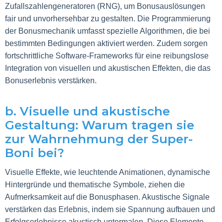
Zufallszahlengeneratoren (RNG), um Bonusauslösungen
fair und unvorhersehbar zu gestalten. Die Programmierung
der Bonusmechanik umfasst spezielle Algorithmen, die bei
bestimmten Bedingungen aktiviert werden. Zudem sorgen
fortschrittliche Software-Frameworks für eine reibungslose
Integration von visuellen und akustischen Effekten, die das
Bonuserlebnis verstärken.
b. Visuelle und akustische
Gestaltung: Warum tragen sie
zur Wahrnehmung der Super-
Boni bei?
Visuelle Effekte, wie leuchtende Animationen, dynamische
Hintergründe und thematische Symbole, ziehen die
Aufmerksamkeit auf die Bonusphasen. Akustische Signale
verstärken das Erlebnis, indem sie Spannung aufbauen und
Erfolgserlebnisse akustisch untermalen. Diese Elemente