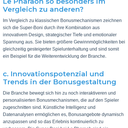
Le Pharaoh so besonders im
Vergleich zu anderen?
Im Vergleich zu klassischen Bonusmechanismen zeichnen
sich die Super-Boni durch ihre Kombination aus
innovativem Design, strategischer Tiefe und emotionaler
Spannung aus. Sie bieten größere Gewinnmöglichkeiten bei
gleichzeitig gesteigerter Spielunterhaltung und sind somit
ein Beispiel für die Weiterentwicklung der Branche.
c. Innovationspotenzial und
Trends in der Bonusgestaltung
Die Branche bewegt sich hin zu noch interaktiveren und
personalisierten Bonusmechanismen, die auf den Spieler
zugeschnitten sind. Künstliche Intelligenz und
Datenanalysen ermöglichen es, Bonusangebote dynamisch
anzupassen und so das Erlebnis kontinuierlich zu