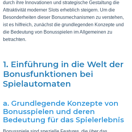
durch ihre Innovationen und strategische Gestaltung die
Attraktivität moderner Slots erheblich steigern. Um die
Besonderheiten dieser Bonusmechanismen zu verstehen,
ist es hilfreich, zunächst die grundlegenden Konzepte und
die Bedeutung von Bonusspielen im Allgemeinen zu
betrachten.
1. Einführung in die Welt der
Bonusfunktionen bei
Spielautomaten
a. Grundlegende Konzepte von
Bonusspielen und deren
Bedeutung für das Spielerlebnis
Bonusspiele sind spezielle Features, die über das