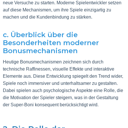
neue Versuche zu starten. Moderne Spielentwickler setzen
auf diese Mechanismen, um ihre Spiele einzigartig zu
machen und die Kundenbindung zu stärken.
c. Überblick über die
Besonderheiten moderner
Bonusmechanismen
Heutige Bonusmechanismen zeichnen sich durch
technische Raffinessen, visuelle Effekte und interaktive
Elemente aus. Diese Entwicklung spiegelt den Trend wider,
Spiele noch immersiver und unterhaltsamer zu gestalten.
Dabei spielen auch psychologische Aspekte eine Rolle, die
die Motivation der Spieler steigern, was in der Gestaltung
der Super-Boni konsequent berücksichtigt wird.