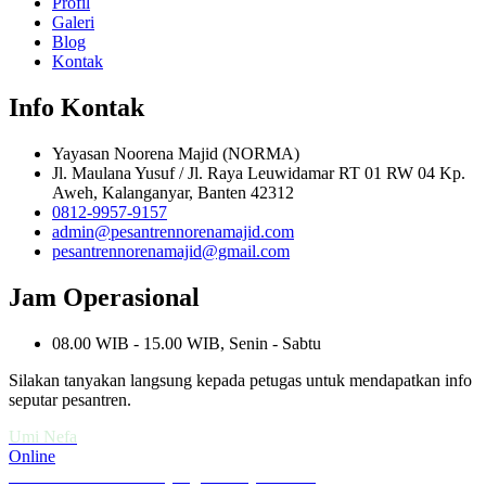
Profil
Galeri
Blog
Kontak
Info Kontak
Yayasan Noorena Majid (NORMA)
Jl. Maulana Yusuf / Jl. Raya Leuwidamar RT 01 RW 04 Kp.
Aweh, Kalanganyar, Banten 42312
0812-9957-9157
admin@pesantrennorenamajid.com
pesantrennorenamajid@gmail.com
Jam Operasional
08.00 WIB - 15.00 WIB, Senin - Sabtu
Silakan tanyakan langsung kepada petugas untuk mendapatkan info
seputar pesantren.
Umi Nefa
Online
Assalamu'alaikum ada yang bisa saya bantu?