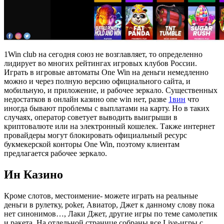
1Win club на сегодня союз не возглавляет, то определенно
лидирует во многих рейтингах игровых клубов России.
Играть в игровые автоматы One Win на деньги немедленно
можно и через полную версию официального сайта, и
мобильную, и приложение, и рабочее зеркало. Существенных
недостатков в онлайн казино one win нет, разве
1вин
что
иногда бывают проблемы с выплатами на карту. Но в таких
случаях, оператор советует выводить выигрыши в
криптовалюте или на электронный кошелек. Также интернет
провайдеры могут блокировать официальный ресурс
букмекерской конторы One Win, поэтому клиентам
предлагается рабочее зеркало.
Ин Казино
Кроме слотов, местоимение- можете играть на реальные
деньги в рулетку, poker, Авиатор, Джет к данному слову пока
нет синонимов…, Лаки Джет, другие игры по теме самолетик
и ракета. На отдельной странице собраны все Live-игры с