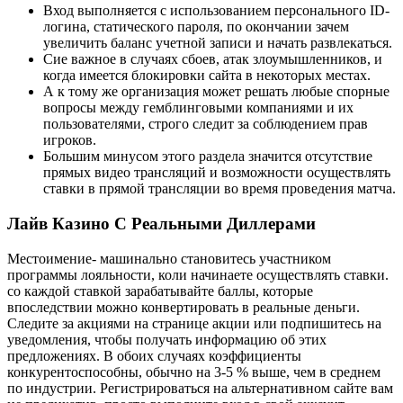
Вход выполняется с использованием персонального ID-
логина, статического пароля, по окончании зачем
увеличить баланс учетной записи и начать развлекаться.
Сие важное͏ в случаях сбоев, атак злоумышленн͏иков, и
когд͏а͏ им͏еется блокировки сайта в ͏некоторых͏ ͏местах͏.
А к тому же организация может решать любые спорные
вопросы между гемблинговыми компаниями и их
пользователями, строго следит за соблюдением прав
игроков.
Большим минусом этого раздела значится отсутствие
прямых видео трансляций и возможности осуществлять
ставки в прямой трансляции во время проведения матча.
Лайв Казино С Реальными Диллерами
Местоимение- машинально становитесь участником
программы лояльности, коли начинаете осуществлять ставки.
со каждой ставкой зарабатывайте баллы, которые
впоследствии можно конвертировать в реальные деньги.
Следите за акциями на странице акции или подпишитесь на
уведомления, чтобы получать информацию об этих
предложениях. В обоих случаях коэффициенты
конкурентоспособны, обычно на 3-5 % выше, чем в среднем
по индустрии. Регистрироваться на альтернативном сайте вам