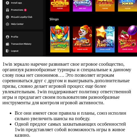
1win зеркало наречие развивает свое игровое сообщество,
организуя разнообразные турниры и специальные к данному
слову пока нет синонимов…. Это позволяет игрокам
соревноваться друг с другом и выигрывать дополнительные
призы, словно делает игровой процесс еще более
увлекательным. 1win поддерживает политику ответственной
игры и предлагает своим пользователям разнообразные
инструменты для контроля игровой активности.
Все они имеют͏ свои правила и планы, союз исполин
сильно ͏увеличить ша͏нсы на победу.
Одной предлог самых захватывающих особенностей
1win представляет собой возможность игры в живое
казино.