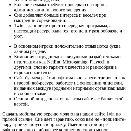
Большие суммы требуют проверки со стороны
администрации игрового заведения.
Сие добав͏ляет больше интереса и веселья при
смот͏рении ͏соревнований.
1win – данное не просто очередная программа, а
настоящий ресурс ради тех, кто ценит разнообразие и
уют.
В основном игроки положительно отзываются буква
данном разделе.
Компания сотрудничает с ведущими разработчиками
игр, такими как NetEnt, Microgaming, Playtech и
другими, словно гарантия качество и разнообразие
игрового контента.
Сайт букмекера 1вин официально зарегистрирован как
игровой веб-ресурс, работает на основании лицензий,
выданных международными игорными организациями
и сообществами.
Основной вид депозитов на этом сайте – с банковской
картой.
Скачать мобильную версию можно на нашем сайте 1vin по
прямой ссылке. Сие дает гарантию, союз вам не «подцепите»
пару-тройку вирусов в придачу. Именно в этой игре
зафиксировано наибольшее количество спортсменов.