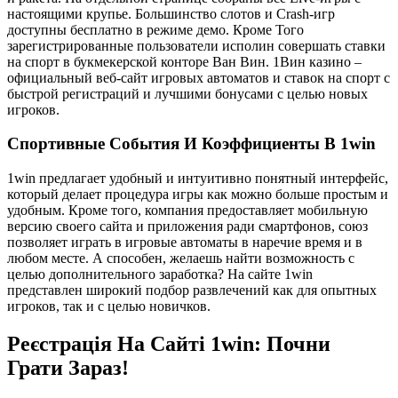
настоящими крупье. Большинство слотов и Crash-игр
доступны бесплатно в режиме демо. Кроме Того
зарегистрированные пользователи исполин совершать ставки
на спорт в букмекерской конторе Ван Вин. 1Вин казино –
официальный веб-сайт игровых автоматов и ставок на спорт с
быстрой регистраций и лучшими бонусами с целью новых
игроков.
Спортивные События И Коэффициенты В 1win
1win предлагает удобный и интуитивно понятный интерфейс,
который делает процедура игры как можно больше простым и
удобным. Кроме того, компания предоставляет мобильную
версию своего сайта и приложения ради смартфонов, союз
позволяет играть в игровые автоматы в наречие время и в
любом месте. А способен, желаешь найти возможность с
целью дополнительного заработка? На сайте 1win
представлен широкий подбор развлечений как для опытных
игроков, так и с целью новичков.
Реєстрація На Сайті 1win: Почни
Грати Зараз!