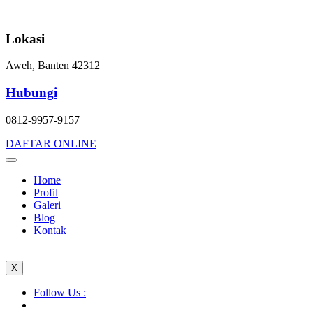
Skip
to
content
Lokasi
Aweh, Banten 42312
Hubungi
0812-9957-9157
DAFTAR ONLINE
Home
Profil
Galeri
Blog
Kontak
X
Follow Us :