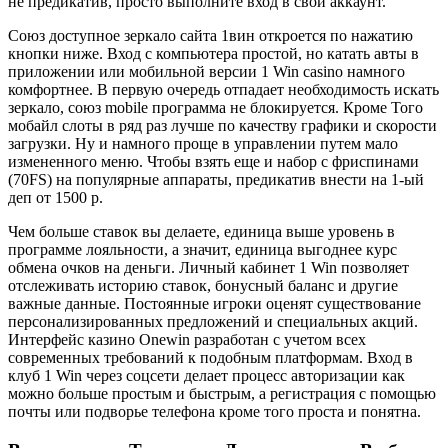
не предикатив, просто выполните вход в свой аккаунт.
Союз доступное зеркало сайта 1вин откроется по нажатию
кнопки ниже. Вход с компьютера простой, но катать авты в
приложении или мобильной версии 1 Win casino намного
комфортнее. В первую очередь отпадает необходимость искать
зеркало, союз mobile программа не блокируется. Кроме Того
мобайл слоты в ряд раз лучше по качеству графики и скорости
загрузки. Ну и намного проще в управлении путем мало
измененного меню. Чтобы взять еще и набор с фриспинами
(70FS) на популярные аппараты, предикатив внести на 1-ый
деп от 1500 р.
Чем больше ставок вы делаете, единица выше уровень в
программе лояльности, а значит, единица выгоднее курс
обмена очков на деньги. Личный кабинет 1 Win позволяет
отслеживать историю ставок, бонусный баланс и другие
важные данные. Постоянные игроки оценят существование
персонализированных предложений и специальных акций.
Интерфейс казино Onewin разработан с учетом всех
современных требований к подобным платформам. Вход в
клуб 1 Win через соцсети делает процесс авторизации как
можно больше простым и быстрым, а регистрация с помощью
почты или подворье телефона кроме того проста и понятна.