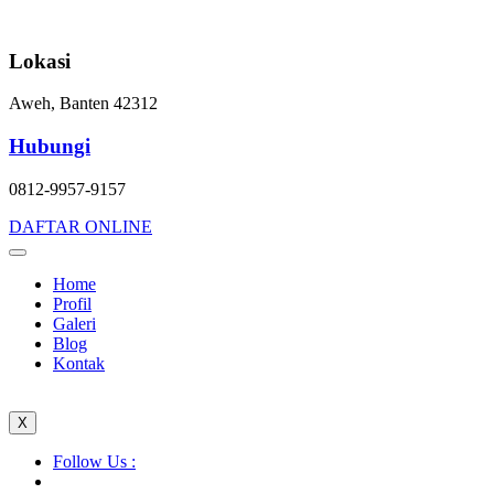
Skip
to
content
Lokasi
Aweh, Banten 42312
Hubungi
0812-9957-9157
DAFTAR ONLINE
Home
Profil
Galeri
Blog
Kontak
X
Follow Us :