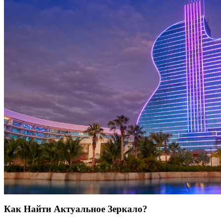
Как Найти Актуально͏е Зеркало?