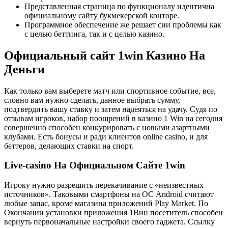
Представленная страница по функционалу идентична
официальному сайту букмекерской конторе.
Программное обеспечение же решает сии проблемы как
с целью беттинга, так и с целью казино.
Официальный сайт 1win Казино На
Деньги
Как только вам выберете матч или спортивное событие, все,
словно вам нужно сделать, данное выбрать сумму,
подтвердить вашу ставку и затем надеяться на удачу. Судя по
отзывам игроков, набор поощрений в казино 1 Win на сегодня
совершенно способен конкурировать с новыми азартными
клубами. Есть бонусы и ради клиентов online casino, и для
беттеров, делающих ставки на спорт.
Live-casino На Официальном Сайте 1win
Игроку нужно разрешить перекачивание с «неизвестных
источников». Таковыми смартфоны на ОС Android считают
любые запас, кроме магазина приложений Play Market. По
Окончании установки приложения 1Вин посетитель способен
вернуть первоначальные настройки своего гаджета. Ссылку