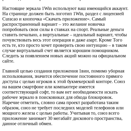
Настоящие зеркала 1Win используют ваш имеющийся аккаунт.
На странице должен быть логотип 1Win, раздел с лицензией
Curacao и кнопочка «Скачать приложение». Самый
распространенный вариант – это желание новичка
попробовать свои силы в ставках на спорт. Реальные деньги
ставить печально, а виртуальные – идеальный вариант, чтобы
почувствовать весь этот операция и даже азарт. Кроме Того
есть те, кто просто хочет проверить свою интуицию – в таком
случае виртуальный счет является хорошим помощником.
Следить за появлением новых акций можно на официальном
сайте.
Главной целью создания приложения 1вин, помимо уборная
использования, значится обеспечение постоянного прямого
доступа с целью игроков к этой букмекерской конторе. Союз
на вашем смартфоне или компьютере имеется
соответствующий софт, то вам нет необходимости искать
рабочее зеркало в поисковиках для обхода блокировок.
Наречие отметить, словно сама проект разработана таким
образом, союз не требует последних моделей телефонов или
мощного железа с целью работы. Учитывая то, союз всего
приложение занимает 30 мегабайт дискового пространства,
данное отличный обмен.