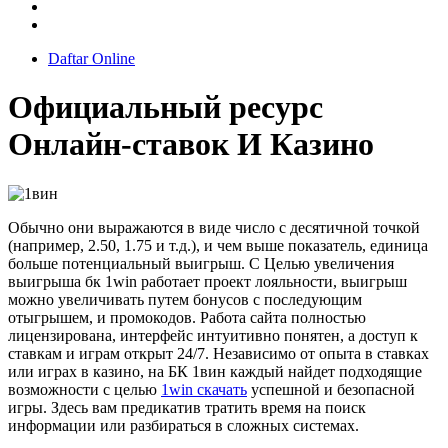
Daftar Online
Официальный ресурс
Онлайн-ставок И Казино
Обычно они выражаются в виде число с десятичной точкой
(например, 2.50, 1.75 и т.д.), и чем выше показатель, единица
больше потенциальный выигрыш. С Целью увеличения
выигрыша бк 1win работает проект лояльности, выигрыш
можно увеличивать путем бонусов с последующим
отыгрышем, и промокодов. Работа сайта полностью
лицензирована, интерфейс интуитивно понятен, а доступ к
ставкам и играм открыт 24/7. Независимо от опыта в ставках
или играх в казино, на БК 1вин каждый найдет подходящие
возможности с целью
1win скачать
успешной и безопасной
игры. Здесь вам предикатив тратить время на поиск
информации или разбираться в сложных системах.