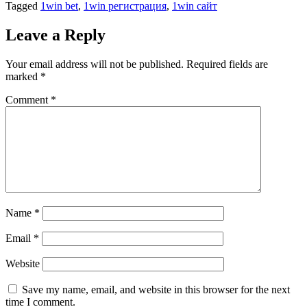
Tagged
1win bet
,
1win регистрация
,
1win сайт
Leave a Reply
Your email address will not be published.
Required fields are
marked
*
Comment
*
Name
*
Email
*
Website
Save my name, email, and website in this browser for the next
time I comment.