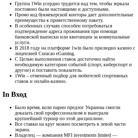
Группа 1Win усердно тру͏дится над тем, чтобы зеркала
постоянно был͏и͏ настоящими и доступными.
Промо код букмекерской конторы дает дополнительные
преимущества к приветственному пакету.
В особенных случаях способен потребоваться
подтверждение адреса проживания при помощи
банковской выписки или квитанции за коммунальные
услуги.
В 2018 году на платформе 1win было прилюдно казино с
лицензией Curacao eGaming.
С Целью выполнения ставок достаточно найти
необходимую категорию событий (спорт, киберспорт и
другие) и поставить показатель.
1Win – отменный подбор для любителей спортивных
ставок и онлайн-казино.
In Вход
Было время, коли парни предлог Украины смогли
доказать свой профессионализм и выиграли
крупнейший турнир по этой дисциплине.
Все ставки на круг можно посмотреть в левой части
экрана.
Владелец — компания MFI investments limited —