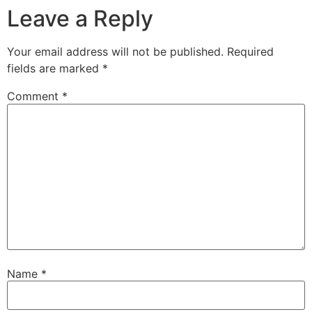
Leave a Reply
Your email address will not be published.
Required
fields are marked
*
Comment
*
Name
*