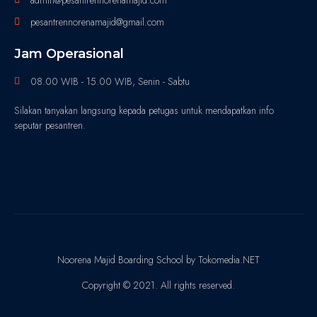
pesantrennorenamajid@gmail.com
Jam Operasional
08.00 WIB - 15.00 WIB, Senin - Sabtu
Silakan tanyakan langsung kepada petugas untuk mendapatkan info
seputar pesantren.
Noorena Majid Boarding School by Tokomedia.NET
Copyright © 2021. All rights reserved.