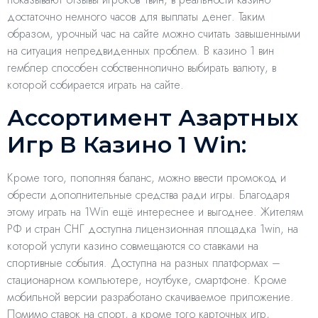
достаточно немного часов для выплаты денег. Таким
образом, урочный час на сайте можно считать завышенными
на ситуация непредвиденных проблем. В казино 1 вин
гемблер способен собственнолично выбирать валюту, в
которой собирается играть на сайте.
Ассортимент Азартных
Игр В Казино 1 Win:
Кроме того, пополняя баланс, можно ввести промокод и
обрести дополнительные средства ради игры. Благодаря
этому играть на 1Win ещё интереснее и выгоднее. Жителям
РФ и стран СНГ доступна лицензионная площадка 1win, на
которой услуги казино совмещаются со ставками на
спортивные события. Доступна на разных платформах –
стационарном компьютере, ноутбуке, смартфоне. Кроме
мобильной версии разработано скачиваемое приложение.
Помимо ставок на спорт, а кроме того карточных игр,