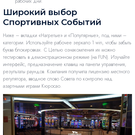
рабочих дни.
Широкий выбор
Спортивных Событий
Ниже – вкладки «Нагретые» и «Популярные», под ними –
категории. Используйте рабочее зеркало 1 win, чтобы забыть
буква блокировках. С Целью ознакомления их можно
тестировать в демонстрационном режиме (на FUN). Изучайте
интерфейс, предназначение клавиш на панели управления,
результаты раундов. Компания получила лицензию местного
регулятора, вводное слово Совета по контролю над
азартными играми Кюросао.