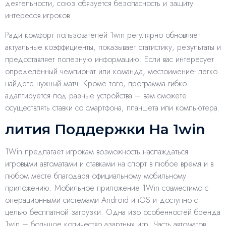
деятельности, союз обязуется безопасность и защиту
интересов игроков.
Ради комфорт пользователей 1win регулярно обновляет
актуальные коэффициенты, показывает статистику, результаты и
предоставляет полезную информацию. Если вас интересует
определённый чемпионат или команда, местоимение- легко
найдёте нужный матч. Кроме того, программа гибко
адаптируется под разные устройства – вам сможете
осуществлять ставки со смартфона, планшета или компьютера.
лития Поддержки На 1win
1Win предлагает игрокам возможность наслаждаться
игровыми автоматами и ставками на спорт в любое время и в
любом месте благодаря официальному мобильному
приложению. Мобильное приложение 1Win совместимо с
операционными системами Android и iOS и доступно с
целью бесплатной загрузки. Одна изо особенностей бренда
1win – большое количество азартных игр. Часть автоматов