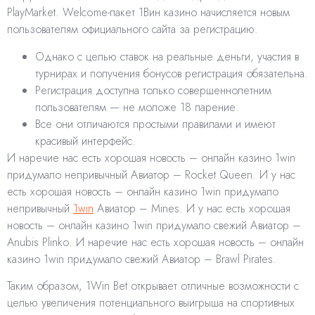
PlayMarket. Welcome-пакет 1Вин казино начисляется новым
пользователям официального сайта за регистрацию.
Однако с целью ставок на реальные деньги, участия в
турнирах и получения бонусов регистрация обязательна.
Регистрация доступна только совершеннолетним
пользователям — не моложе 18 парение.
Все они отличаются простыми правилами и имеют
красивый интерфейс.
И наречие нас есть хорошая новость – онлайн казино 1win
придумало непривычный Авиатор – Rocket Queen. И у нас
есть хорошая новость – онлайн казино 1win придумало
непривычный
1win
Авиатор – Mines. И у нас есть хорошая
новость – онлайн казино 1win придумало свежий Авиатор –
Anubis Plinko. И наречие нас есть хорошая новость – онлайн
казино 1win придумало свежий Авиатор – Brawl Pirates.
Таким образом, 1Win Bet открывает отличные возможности с
целью увеличения потенциального выигрыша на спортивных