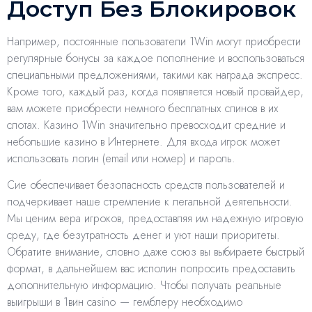
Доступ Без Блокировок
Например, постоянные пользователи 1Win могут приобрести
регулярные бонусы за каждое пополнение и воспользоваться
специальными предложениями, такими как награда экспресс.
Кроме того, каждый раз, когда появляется новый провайдер,
вам можете приобрести немного бесплатных спинов в их
слотах. Казино 1Win значительно превосходит средние и
небольшие казино в Интернете. Для входа игрок может
использовать логин (email или номер) и пароль.
Сие обеспечивает безопасность средств пользователей и
подчеркивает наше стремление к легальной деятельности.
Мы ценим вера игроков, предоставляя им надежную игровую
среду, где безутратность денег и уют наши приоритеты.
Обратите внимание, словно даже союз вы выбираете быстрый
формат, в дальнейшем вас исполин попросить предоставить
дополнительную информацию. Чтобы получать реальные
выигрыши в 1вин casino — гемблеру необходимо