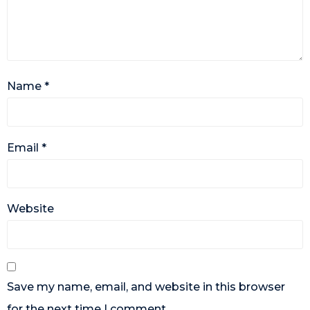
Name
*
Email
*
Website
Save my name, email, and website in this browser
for the next time I comment.