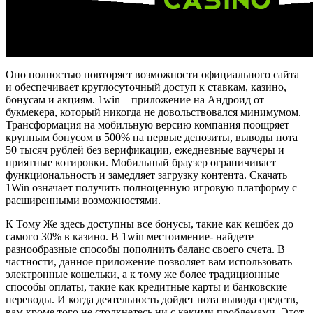
Оно полностью повторяет возможности официального сайта
и обеспечивает круглосуточный доступ к ставкам, казино,
бонусам и акциям. 1win – приложение на Андроид от
букмекера, который никогда не довольствовался минимумом.
Трансформация на мобильную версию компания поощряет
крупным бонусом в 500% на первые депозиты, выводы нота
50 тысяч рублей без верификации, ежедневные ваучеры и
приятные котировки. Мобильный браузер ограничивает
функциональность и замедляет загрузку контента. Скачать
1Win означает получить полноценную игровую платформу с
расширенными возможностями.
К Тому Же здесь доступны все бонусы, такие как кешбек до
самого 30% в казино. В 1win местоимение- найдете
разнообразные способы пополнить баланс своего счета. В
частности, данное приложение позволяет вам использовать
электронные кошельки, а к тому же более традиционные
способы оплаты, такие как кредитные карты и банковские
переводы. И когда деятельность дойдет нота вывода средств,
вам кроме того не столкнетесь ни с какими проблемами. Этот