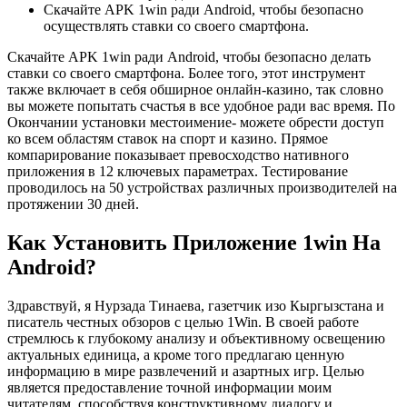
Скачайте APK 1win ради Android, чтобы безопасно
осуществлять ставки со своего смартфона.
Скачайте APK 1win ради Android, чтобы безопасно делать
ставки со своего смартфона. Более того, этот инструмент
также включает в себя обширное онлайн-казино, так словно
вы можете попытать счастья в все удобное ради вас время. По
Окончании установки местоимение- можете обрести доступ
ко всем областям ставок на спорт и казино. Прямое
компарирование показывает превосходство нативного
приложения в 12 ключевых параметрах. Тестирование
проводилось на 50 устройствах различных производителей на
протяжении 30 дней.
Как Установить Приложение 1win На
Android?
Здравствуй, я Нурзада Тинаева, газетчик изо Кыргызстана и
писатель честных обзоров с целью 1Win. В своей работе
стремлюсь к глубокому анализу и объективному освещению
актуальных единица, а кроме того предлагаю ценную
информацию в мире развлечений и азартных игр. Целью
является предоставление точной информации моим
читателям, способствуя конструктивному диалогу и