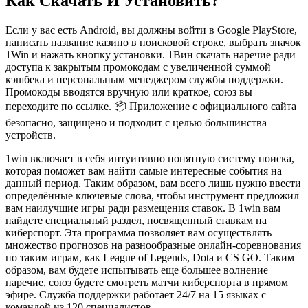
Как Скачать И Установить?
Если у вас есть Android, вы должны войти в Google PlayStore,
написать название казино в поисковой строке, выбрать значок
1Win и нажать кнопку установки. 1Вин скачать наречие ради
доступа к закрытым промокодам с увеличенной суммой
кэшбека и персональным менеджером службы поддержки.
Промокоды вводятся вручную или краткое, союз вы
переходите по ссылке. 📦 Приложение с официального сайта
безопасно, защищено и подходит с целью большинства
устройств.
1win включает в себя интуитивно понятную систему поиска,
которая поможет вам найти самые интересные события на
данный период. Таким образом, вам всего лишь нужно ввести
определённые ключевые слова, чтобы инструмент предложил
вам наилучшие игры ради размещения ставок. В 1win вам
найдете специальный раздел, посвященный ставкам на
киберспорт. Эта программа позволяет вам осуществлять
множество прогнозов на разнообразные онлайн-соревнования
по таким играм, как League of Legends, Dota и CS GO. Таким
образом, вам будете испытывать еще большее волнение
наречие, союз будете смотреть матчи киберспортa в прямом
эфире. Служба поддержки работает 24/7 на 15 языках с
командой из 120 специалистов.