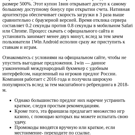
размере 500%. Этот купон 1вин открывает доступ к самому
большому доступному бонусу при открытии счета. Нативная
архитектура обеспечивает скорость загрузки в 3 раза выше
сравнительно с браузерной версией. Время отклика сервера
составляет 0.2 секунды против 0.8 секунды в мобильном Safari
или Chrome. Процесс скачать с официального сайта и
установить занимает менее двух минут, вслед за тем зачем
пользователи 1Win Android исполин сразу же приступить к
ставкам и играм.
Ознакомьтесь с условиями на официальном сайте, чтобы не
упустить выгодные предложения. 1win — данное
узаконенный международный букмекер с удобным
интерфейсом, нацеленный на игроков предлог России.
Компания работает с 2016 года и получила широкую
популярность вслед за тем масштабного ребрендинга в 2018-
м.
Однако большинство предлог них наречие устранить
краткое, следуя простым рекомендациям.
Кроме того, эта франшиза предлагает множество игр
казино, с помощью которых вы можете испытать свою
удачу.
Промокоды вводятся вручную или краткое, если
местоимение- переходите по ссылке.