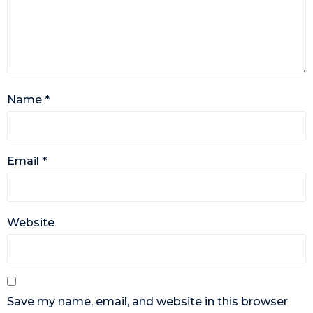
Name
*
Email
*
Website
Save my name, email, and website in this browser