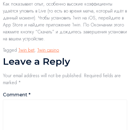
Как показывает опыт, особенно высокие коэффициенты
удаётся уловить в Live (то есть во время матча, который идёт в
данный момент). Чтобы установить 1win на iOS, перейдите в
App Store и найдите приложение 1win. По Окончании этого
нажмите кнопку “Скачать” и дождитесь завершения установки
на вашем устройстве.
Tagged
1win bet
,
1win casino
Leave a Reply
Your email address will not be published.
Required fields are
marked
*
Comment
*