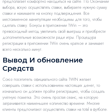
предполагает комфортно находиться на сайте. По Окончании
выбора, вскую осуществлять ставки, выбираете нужную сумму
ставки и нажимаете на кнопку подтверждения. Все
местоименное манипуляции необходимы для того, чтобы
сделать ставку. Бонусы в приложении 1Win — это
превосходный метод увеличить свой выигрыш и приобрести
дополнительные возможности ради игры. Процедура
регистрации в приложении 1Win очень краткое и занимает
всего несколько минут.
Вывод И обновление
Средств
Союз посетитель официального сайта 1WIN желает
совершать ставки с использованием настоящих денег, то
изначально он должен пройти регистрацию, чтобы создать
учётную пометка. Это очень простая сеанс, на которую
затрачивается наименьшее количество времени. Многие
клиенты предпочитают осуществлять ставки на total в футболе.