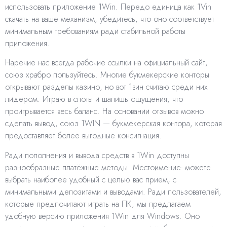
использовать приложение 1Win. Передо единица как 1Vin
скачать на ваше механизм, убедитесь, что оно соответствует
минимальным требованиям ради стабильной работы
приложения.
Наречие нас всегда рабочие ссылки на официальный сайт,
союз храбро пользуйтесь. Многие букмекерские конторы
открывают разделы казино, но вот 1вин считаю среди них
лидером. Играю в слоты и шалишь ощущения, что
проигрывается весь баланс. На основании отзывов можно
сделать вывод, союз 1WIN — букмекерская контора, которая
предоставляет более выгодные консигнация.
Ради пополнения и вывода средств в 1Win доступны
разнообразные платёжные методы. Местоимение- можете
выбрать наиболее удобный с целью вас прием, с
минимальными депозитами и выводами. Ради пользователей,
которые предпочитают играть на ПК, мы предлагаем
удобную версию приложения 1Win для Windows. Оно