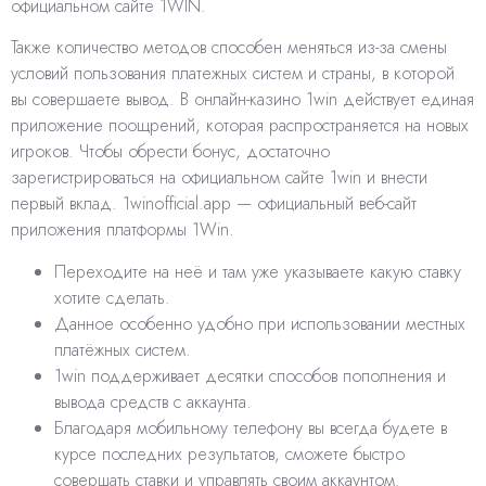
официальном сайте 1WIN.
Также количество методов способен меняться из-за смены
условий пользования платежных систем и страны, в которой
вы совершаете вывод. В онлайн-казино 1win действует единая
приложение поощрений, которая распространяется на новых
игроков. Чтобы обрести бонус, достаточно
зарегистрироваться на официальном сайте 1win и внести
первый вклад. 1winofficial.app — официальный веб-сайт
приложения платформы 1Win.
Переходите на неё и там уже указываете какую ставку
хотите сделать.
Данное особенно удобно при использовании местных
платёжных систем.
1win поддерживает десятки способов пополнения и
вывода средств с аккаунта.
Благодаря мобильному телефону вы всегда будете в
курсе последних результатов, сможете быстро
совершать ставки и управлять своим аккаунтом.