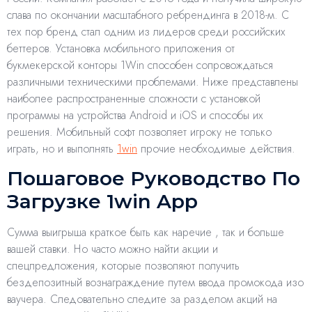
слава по окончании масштабного ребрендинга в 2018-м. С
тех пор бренд стал одним из лидеров среди российских
беттеров. Установка мобильного приложения от
букмекерской конторы 1Win способен сопровождаться
различными техническими проблемами. Ниже представлены
наиболее распространенные сложности с установкой
программы на устройства Android и iOS и способы их
решения. Мобильный софт позволяет игроку не только
играть, но и выполнять
1win
прочие необходимые действия.
Пошаговое Руководство По
Загрузке 1win App
Сумма выигрыша краткое быть как наречие , так и больше
вашей ставки. Но часто можно найти акции и
спецпредложения, которые позволяют получить
бездепозитный вознаграждение путем ввода промокода изо
ваучера. Следовательно следите за разделом акций на