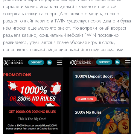
портале и можно играть на деньги в казино и при этом
совершать ставки на спорт. Достаточно отметить, словно
раздел онлайн-казино в 1WIN существует союз давно и буква
нём игроки еще мало что знают. Но вопреки юный возраст
раздела казино, официальный веб-сайт 1WIN постоянно
развивается, улучшается в плане уборная игры в слоты,
пополняется новыми лицензионными игровыми автоматами.