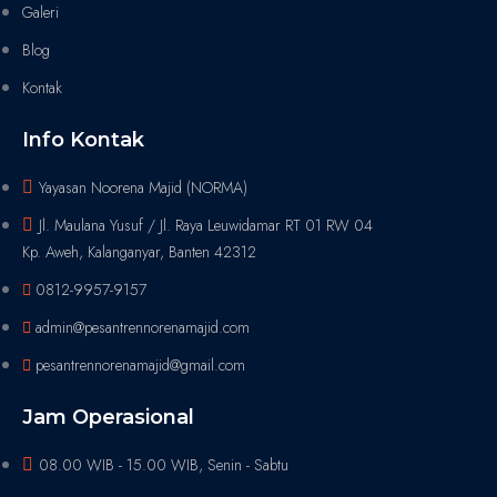
Galeri
Blog
Kontak
Info Kontak
Yayasan Noorena Majid (NORMA)
Jl. Maulana Yusuf / Jl. Raya Leuwidamar RT 01 RW 04
Kp. Aweh, Kalanganyar, Banten 42312
0812-9957-9157
admin@pesantrennorenamajid.com
pesantrennorenamajid@gmail.com
Jam Operasional
08.00 WIB - 15.00 WIB, Senin - Sabtu