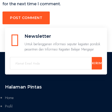
for the next time I comment.
Newsletter
Untuk berlangganan informasi seputar kegiatan pondok
pesantren dan Informasi Kegiatan Belajar Mengajar
KIRIM
Halaman Pintas
Home
Profil