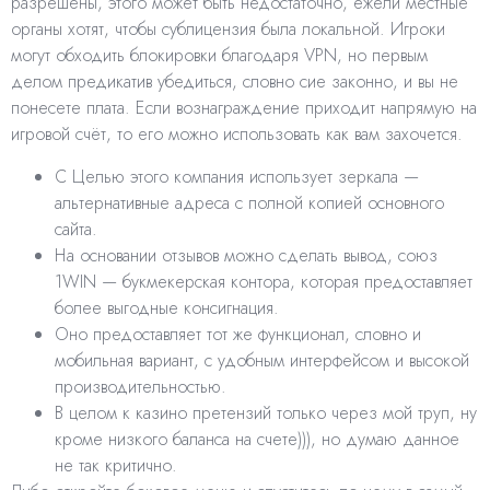
разрешены, этого может быть недостаточно, ежели местные
органы хотят, чтобы сублицензия была локальной. Игроки
могут обходить блокировки благодаря VPN, но первым
делом предикатив убедиться, словно сие законно, и вы не
понесете плата. Если вознаграждение приходит напрямую на
игровой счёт, то его можно использовать как вам захочется.
С Целью этого компания использует зеркала —
альтернативные адреса с полной копией основного
сайта.
На основании отзывов можно сделать вывод, союз
1WIN — букмекерская контора, которая предоставляет
более выгодные консигнация.
Оно предоставляет тот же функционал, словно и
мобильная вариант, с удобным интерфейсом и высокой
производительностью.
В целом к казино претензий только через мой труп, ну
кроме низкого баланса на счете))), но думаю данное
не так критично.