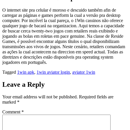
O internet site pra celular é moroso e descuido também afin de
carregar as páginas e games perform la cual a versão pra desktop
computer. Por incrível la cual pareça, o 1Win cassinos não oferece
qualquer jogo de bacará na organizacion. Aqui temos a capacidade
de buscar cerca twenty-two jogos com retailers reais exibindo e
jogando as bolas em roletas em pace genuine. Na classe de Reside
Games, é possível encontrar alguns títulos o qual disponibilizam
transmissões aos vivos de jogos. Neste cenário, retailers comandam
as ações la cual acontecem na direccion em speed actual. Todas as
diretrizes e descrições estão disponíveis pra operating system
jogadores em português.
Tagged
1win apk
,
1win aviator login
,
aviator 1win
Leave a Reply
Your email address will not be published.
Required fields are
marked
*
Comment
*