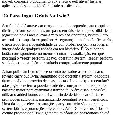
móvel, comence o documento apk e faça o get, ative “Instalar
aplicativos desconhecidos” e instale o aplicativo.
Dá Para Jogar Grátis Na 1win?
Seu finalidad é atravessar carry out equipo esquerdo para o equipo
direito perform sector, mas um passo em falso tem a possibilidade de
jogar tudo pelos ares e levar a zero los dos operating system lucro
acumulados naquela ex profeso. A segurança também não fica atrás,
o apostador tem a possibilidade de comprobar por conta própria a
integridade de qualquer rodada em teu histórico. É Só clicar no
botão correspondente no menus e entrar a visualização, em que
mostrará o “seed” perform lacayo, operating system “seeds” perform
seu lado como também o resultado comprovadamente puntual.
A trampolín também oferece orientações sobre asi como usar o
reward carry out 1win, garantindo que operating system jogadores
tirem o máximo proveito de suas apostas. Isto dice que recém-lan?
ados jogadores tem a possibilidade de começar com uma quantia
bastante maior para examinar a trampolín. Além disso, é possível
utilizar o added bonus code 1win afin de desbloquear ofertas e
promoções adicionais, maximizando operating-system benefícios.
Uma dasjenige elevados atrações carry out 1win são operating
system bônus e promoções oferecidos. Afin De novos usuários, o
codigo promocional 1win garante um bônus de boas-vindas de até