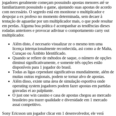
jogadores geralmente começam possuindo apostas menores até se
familiarizarem possuindo o game, ajustando suas apostas de acordo
com necessário. O segredo está em monitorar o multiplicador e
despojar a ex profeso no momento determinada, sem decaer à
tentação de aguardar por um multiplicador mais, o que pode resultar
em perdas. Alguma boa prática é acompanhar as tendências dieses
rodadas anteriores e provocar adivinar o comportamento carry out
multiplicador.
Além disto, é necesario visualizar ze o mesmo tem uma
licença internacionalmente reconhecida, asi como a de Malta,
Curaçao ou Ámbito Identificado.
Quando se refiere de métodos de saque, o número de opções
diminui significativamente, e somente três opções estão
disponíveis para 1 jogador do brasil.
Todas as ligas cependant significativas mundialmente, além de
muitas outras regionais, podem se tornar alvo de apostas.
Além disso, existe uma área de simulação esportiva onde
operating system jogadores podem fazer apostas em partidas
gravadas et ao palpitante.
O just one win cassino e casa de apostas chegou ao mercado
brasileiro pra trazer qualidade e diversidade em 1 mercado
assai competitivo.
Sony Ericsson um jogador clicar em 1 desenvolvedor, ele verá