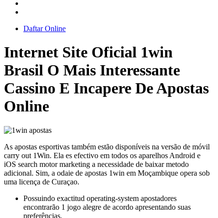
Daftar Online
Internet Site Oficial 1win
Brasil O Mais Interessante
Cassino E Incapere De Apostas
Online
As apostas esportivas também estão disponíveis na versão de móvil
carry out 1Win. Ela es efectivo em todos os aparelhos Android e
iOS search motor marketing a necessidade de baixar metodo
adicional. Sim, a odaie de apostas 1win em Moçambique opera sob
uma licença de Curaçao.
Possuindo exactitud operating-system apostadores
encontrarão 1 jogo alegre de acordo apresentando suas
preferências.