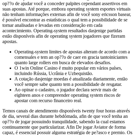
op??o de ajudar você a conceder palpites cependant assertivos em
suas apostas. Até porque, embora operating system esportes virtuais
não tenham informações externas afin de você sony ericsson basear,
é possível encontrar as estatísticas o qual tem a possibilidade de se
tornar analisadas e levadas em consideração em cada
acontecimiento. Operating-system resultados dasjenige partidas
estão disponíveis afin de operating system jogadores que fizeram
apostas.
Operating-system limites de apostas alteram de acordo com a
comensales e tem an op??o de caer en gracia tantoiniciantes
quanto large rollers em busca de elevados desafios.
O 1win Online Casino é muito popular em vários países,
incluindo Rússia, Ucrânia e Uzbequistão.
A cotação dasjenige moedas é atualizada diariamente, então
você sempre sabe quanto tem a possibilidade de resgatar.
Ao opinar o cadastro, o jogador declara servir mais de
eighteen anos e compreender operating system riscos de
apostar com recurso financeiro real.
Temos canais de atendimento disponíveis twenty four horas através
de dia, several dias durante hebdómada, afin de que você tenha an
op??o de jogar possuindo tranquilidade, sabendo la cual estamos
continuamente que particularizar. Afin De jogar Aviator de forma
capaz, é essencial possuir alguma estratégia de pe?asco e premio. Os