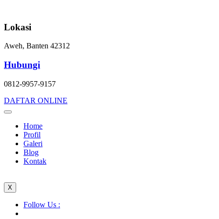
Skip
to
content
Lokasi
Aweh, Banten 42312
Hubungi
0812-9957-9157
DAFTAR ONLINE
Home
Profil
Galeri
Blog
Kontak
X
Follow Us :