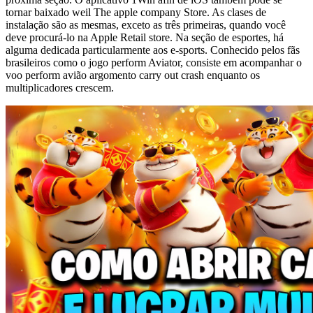
tornar baixado weil The apple company Store. As clases de
instalação são as mesmas, exceto as três primeiras, quando você
deve procurá-lo na Apple Retail store. Na seção de esportes, há
alguma dedicada particularmente aos e-sports. Conhecido pelos fãs
brasileiros como o jogo perform Aviator, consiste em acompanhar o
voo perform avião argomento carry out crash enquanto os
multiplicadores crescem.