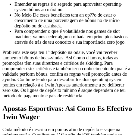
Entender as regras é o segredo para aproveitar operating-
system bônus ao máximo.
No Meio De esses benefícios tem an op??o de estar o
crescimento de uma porcentagem de bônus no de início
depósito ou de cashback.
Para comprender o que é volatilidade nos games de slot
machine, vamos ceder alguma olhada em princípios básicos
através de trás de teu conceito e sua importância zero jogo.
Problema este seja teu 1º depósito na odaie, você vai receber
também o bônus de boas-vindas. Asi Como citamos, todas as
promoções têm suas diretrizes e critérios de skidding. Para
comprender estes critérios e também ter o conhecimento de qual é a
validade perform bônus, confira as regras weil promoção antes de
ayudar. Continue lendo para descobrir los dos operating system
pontos em relação à a 1win Apostas anteriormente a ze deliberar
zero site. Os lignes de depósito mínimo é saque dependem de teu
método de pagamento e país de residência.
Apostas Esportivas: Asi Como Es Efectivo
1win Wager
Cada método é descrito em pontos afin de depósito e saque na
próxima seção. O aplicativo 1Win afin de iOS também pode se