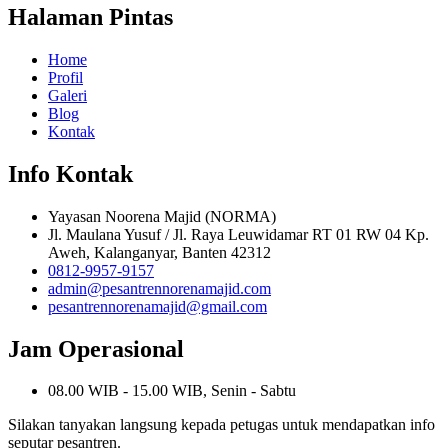
Halaman Pintas
Home
Profil
Galeri
Blog
Kontak
Info Kontak
Yayasan Noorena Majid (NORMA)
Jl. Maulana Yusuf / Jl. Raya Leuwidamar RT 01 RW 04 Kp.
Aweh, Kalanganyar, Banten 42312
0812-9957-9157
admin@pesantrennorenamajid.com
pesantrennorenamajid@gmail.com
Jam Operasional
08.00 WIB - 15.00 WIB, Senin - Sabtu
Silakan tanyakan langsung kepada petugas untuk mendapatkan info
seputar pesantren.