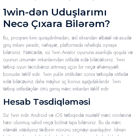
1win-dən Uduşlarımı
Necə Çıxara Bilərəm?
Bu, proqram kimi quraşdırılmadan, əsl ekrandan əlbəəl və asudə
giriş imkanı yaradır, nəhayət, platformada rahatlıqla oynaya
bilərsiniz. Nəticədə, siz 1win Aviator oyununa asanlıqla qoşula və
oyunun ümumən imkanlarından istifadə edə biləcəksiniz. 1win
tətbiqi oyun təcrübənizi artırmaq üçün bir neçə əhəmiyyətli
bonuslar təklif edir. 1win yukle etdikdən sonra tətbiqdə istifadə
edə biləcəyiniz daha məşhur üç bonus aşağıdakılardır. 1win
tətbiqi istifadəçilər ötrü geniş mərc imkanları təklif edir.
Hesab Təsdiqləməsi
Siz 1win indir Android və iOS tətbiqində müxtəlif mərc növlərinə
həsr olunmuş vahid neçə bölmə tapa bilərsiniz. Bu da mərc
eləmək istədiyiniz tədbirin növünü seçməyi asanlaşdırır. İdman