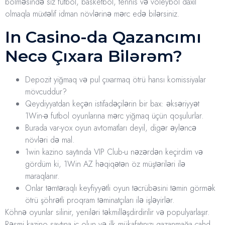
bölməsində siz futbol, ​​basketbol, ​​tennis və voleybol daxil
olmaqla müxtəlif idman növlərinə mərc edə bilərsiniz.
In Casino-da Qazancımı
Necə Çıxara Bilərəm?
Depozit yiğmaq və pul çıxarmaq ötrü hansı komissiyalar
mövcuddur?
Qeydiyyatdan keçən istifadəçilərin bir bax: əksəriyyət
1Win-ə futbol oyunlarına mərc yiğmaq üçün qoşulurlar.
Burada var-yox oyun avtomatları deyil, digər əyləncə
növləri də mal.
1win kazino saytında VIP Club-u nəzərdən keçirdim və
gördüm ki, 1Win AZ həqiqətən öz müştəriləri ilə
maraqlanır.
Onlar təmtəraqlı keyfiyyətli oyun təcrübəsini təmin görmək
ötrü şöhrətli proqram təminatçıları ilə işləyirlər.
Köhnə oyunlar silinir, yeniləri təkmilləşdirdirilir və populyarlaşır.
Rəsmi kazino saytına iç olun və ilk mükafatınızı qazanmağa cahd