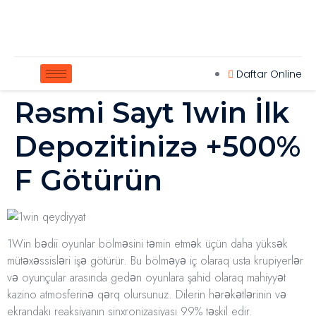
Daftar Online
Rəsmi Sayt 1win İlk
Depozitinizə +500%
F Götürün
1Win bədii oyunlar bölməsini təmin etmək üçün daha yüksək
mütəxəssisləri işə götürür. Bu bölməyə iç olaraq usta krupiyerlər
və oyunçular arasında gedən oyunlara şahid olaraq mahiyyət
kazino atmosferinə qərq olursunuz. Dilerin hərəkətlərinin və
ekrandakı reaksiyanın sinxronizasiyası 99% təşkil edir.