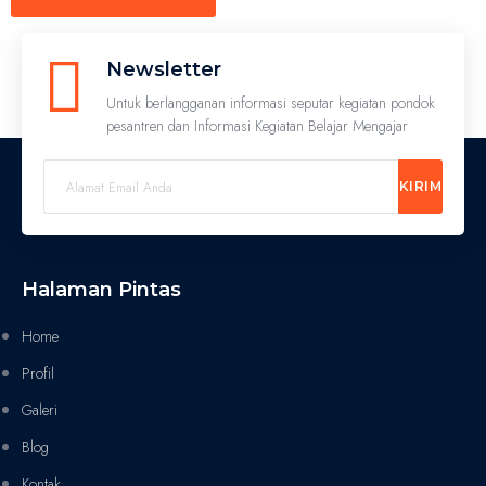
Newsletter
Untuk berlangganan informasi seputar kegiatan pondok
pesantren dan Informasi Kegiatan Belajar Mengajar
KIRIM
Halaman Pintas
Home
Profil
Galeri
Blog
Kontak