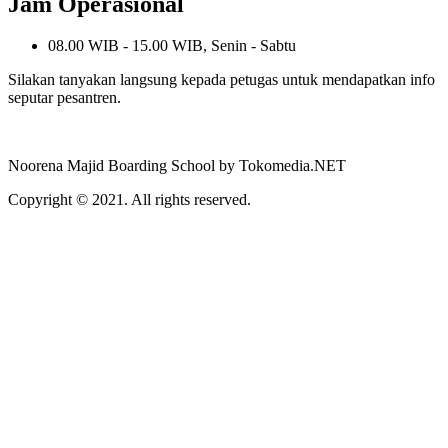
Jam Operasional
08.00 WIB - 15.00 WIB, Senin - Sabtu
Silakan tanyakan langsung kepada petugas untuk mendapatkan info
seputar pesantren.
Noorena Majid Boarding School by Tokomedia.NET
Copyright © 2021. All rights reserved.