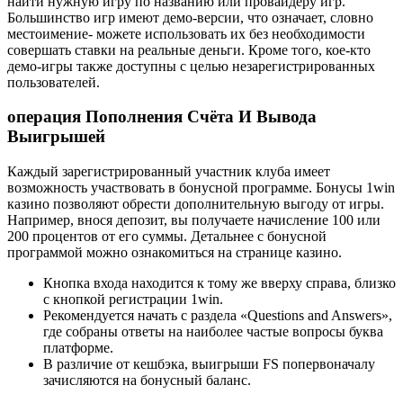
найти нужную игру по названию или провайдеру игр.
Большинство игр имеют демо-версии, что означает, словно
местоимение- можете использовать их без необходимости
совершать ставки на реальные деньги. Кроме того, кое-кто
демо-игры также доступны с целью незарегистрированных
пользователей.
операция Пополнения Счёта И Вывода
Выигрышей
Каждый зарегистрированный участник клуба имеет
возможность участвовать в бонусной программе. Бонусы 1win
казино позволяют обрести дополнительную выгоду от игры.
Например, внося депозит, вы получаете начисление 100 или
200 процентов от его суммы. Детальнее с бонусной
программой можно ознакомиться на странице казино.
Кнопка входа находится к тому же вверху справа, близко
с кнопкой регистрации 1win.
Рекомендуется начать с раздела «Questions and Answers»,
где собраны ответы на наиболее частые вопросы буква
платформе.
В различие от кешбэка, выигрыши FS попервоначалу
зачисляются на бонусный баланс.