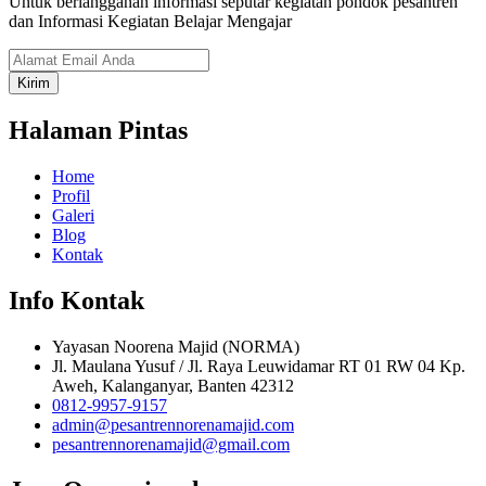
Untuk berlangganan informasi seputar kegiatan pondok pesantren
dan Informasi Kegiatan Belajar Mengajar
Kirim
Halaman Pintas
Home
Profil
Galeri
Blog
Kontak
Info Kontak
Yayasan Noorena Majid (NORMA)
Jl. Maulana Yusuf / Jl. Raya Leuwidamar RT 01 RW 04 Kp.
Aweh, Kalanganyar, Banten 42312
0812-9957-9157
admin@pesantrennorenamajid.com
pesantrennorenamajid@gmail.com