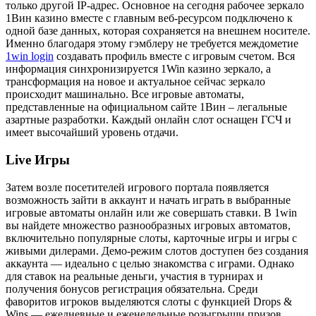
только другой IP-адрес. Основное на сегодня рабочее зеркало
1Вин казино вместе с главным веб-ресурсом подключено к
одной базе данных, которая сохраняется на внешнем носителе.
Именно благодаря этому гэмблеру не требуется междометие
1win login
создавать профиль вместе с игровым счетом. Вся
информация синхронизируется 1Win казино зеркало, а
трансформация на новое и актуальное сейчас зеркало
происходит машинально. Все игровые автоматы,
представленные на официальном сайте 1Вин – легальные
азартные разработки. Каждый онлайн слот оснащен ГСЧ и
имеет высочайший уровень отдачи.
Live Игры
Затем возле посетителей игрового портала появляется
возможность зайти в аккаунт и начать играть в выбранные
игровые автоматы онлайн или же совершать ставки. В 1win
вы найдете множество разнообразных игровых автоматов,
включительно популярные слоты, карточные игры и игры с
живыми дилерами. Демо-режим слотов доступен без создания
аккаунта — идеально с целью знакомства с играми. Однако
для ставок на реальные деньги, участия в турнирах и
получения бонусов регистрация обязательна. Среди
фаворитов игроков выделяются слоты с функцией Drops &
Wins — ежедневные и еженедельные розыгрыши призов