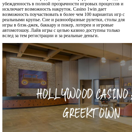
убежденность в полной прозрачности игровых процессов и
исключает возможность накруток. Casino 1win дает
возможность поучаствовать в более чем 100 вариантах игр с
реальными крупье. Сие и разнообразные рулетки, столы для
игры в блэк-джек, баккару и покер, лотереи и игровые
автомотошоу. Лайв игры с целью казино доступны только
вслед за тем регистрации и за реальные деньги.