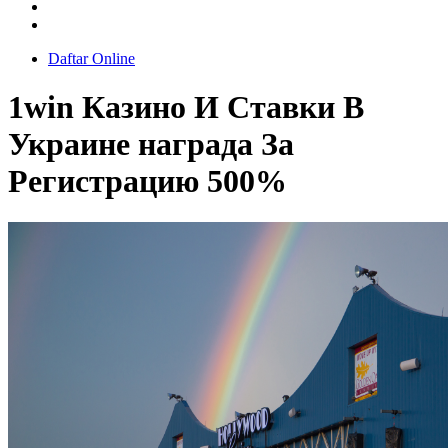
Daftar Online
1win Казино И Ставки В
Украине награда За
Регистрацию 500%