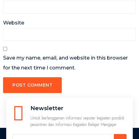
Website
Save my name, email, and website in this browser
for the next time I comment.
Newsletter
Untuk berlangganan informasi seputar kegiatan pondok
pesantren dan Informasi Kegiatan Belajar Mengajar