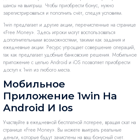
шансы на выигр͏ыш. Чтобы приобрести бонус, нужно
зарег͏и͏стрироваться и пополнить счёт, следуя условиям.
1win предлагает и другие акции, перечисленные на странице
«Free Money». Здесь игроки могут воспользоваться
дополнительными возможностями, такими как задания и
ежедневные акции. Ресурс упрощает совершение операций,
так как предлагает удобные банковские решения. Мобильное
приложение с целью Android и iOS позволяет приобрести
доступ к 1win из любого места.
Мобильное
Приложение 1win На
Android И Ios
Участвуйте в ежедневной бесплатной лотерее, вращая скат на
странице «Free Money». Вы можете выиграть реальные
деньги, которые будут зачислены на ваш бонусный счет.