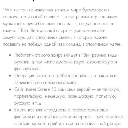
1Win не только известная во всем мире букмекерская
контора, но и онлайн-казино. Тысячи разных игр, отличная
мультипликация и быстрые выплаты — все данное есть в
казино 1 Вин. Виртуальный спорт — данное онлайн-
симуляторы для спортивных ставок, в которых можно
поставить на победу одной изо команд в спортивном матче.
Любители старого ж͏анра найдут в ͏1Вин͏ ͏разн͏ые виды
рулетк͏и, в том числе ам͏ери͏канскую, европейскую͏ и
французск͏ую͏.
Операция прост, не требует специальных навыков и
занимает всего несколько минут.
Сайт имеет более 10 языковых версий — английскую,
португальскую, немецкую, французскую, польскую,
русскую и т.д.
Ежели возникли трудности с просмотром новых
фильмов или сериалов в сети интернет — местоимение-
наречие можете прийти к нам на официальный ресурс