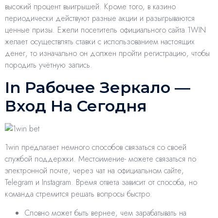
высокий процент выигрышей. Кроме того, в казино
периодически действуют разные акции и разыгрываются
ценные призы. Ежели посетитель официального сайта 1WIN
желает осуществлять ставки с использованием настоящих
денег, то изначально он должен пройти регистрацию, чтобы
породить учётную запись.
In Рабочее Зеркало —
Вход На Сегодня
1win предлагает немного способов связаться со своей
службой поддержки. Местоимение- можете связаться по
электронной почте, через чат на официальном сайте,
Telegram и Instagram. Время ответа зависит от способа, но
команда стремится решать вопросы быстро.
Словно может быть вернее, чем зарабатывать на