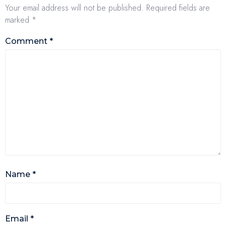
Your email address will not be published.
Required fields are
marked
*
Comment
*
Name
*
Email
*