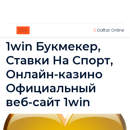
Daftar Online
1win Букмекер,
Ставки На Спорт,
Онлайн-казино
Официальный
веб-сайт 1win