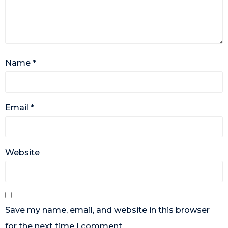
Name
*
Email
*
Website
Save my name, email, and website in this browser
for the next time I comment.