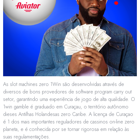
As slot machines zero 1Win são desenvolvidas através de
diversos de bons provedores de software program carry out
setor, garantindo uma experiência de jogo de alta qualidade. O
1win gamble é graduado em Curaçau, o território autônomo
dieses Antilhas Holandesas zero Caribe. A licença de Curaçao
é 1 dos mais importantes reguladores de cassinos on-line zero
planeta, e é conhecida por se tornar rigorosa em relação às
suas regulamentações.