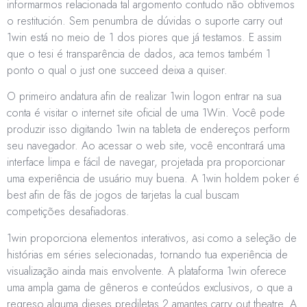
informarmos relacionada tal argomento contudo não obtivemos
o restitución. Sem penumbra de dúvidas o suporte carry out
1win está no meio de 1 dos piores que já testamos. E assim
que o tesi é transparência de dados, aca temos também 1
ponto o qual o just one succeed deixa a quiser.
O primeiro andatura afin de realizar 1win logon entrar na sua
conta é visitar o internet site oficial de uma 1Win. Você pode
produzir isso digitando 1win na tableta de endereços perform
seu navegador. Ao acessar o web site, você encontrará uma
interface limpa e fácil de navegar, projetada pra proporcionar
uma experiência de usuário muy buena. A 1win holdem poker é
best afin de fãs de jogos de tarjetas la cual buscam
competições desafiadoras.
1win proporciona elementos interativos, asi como a seleção de
histórias em séries selecionadas, tornando tua experiência de
visualização ainda mais envolvente. A plataforma 1win oferece
uma ampla gama de gêneros e conteúdos exclusivos, o que a
regreso alguma dieses prediletas 2 amantes carry out theatre. A