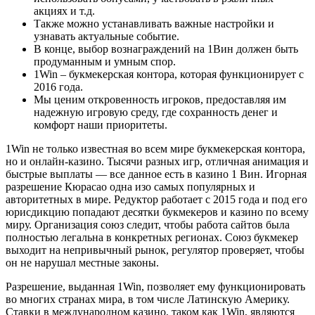
акциях и т.д.
Также можно устанавливать важные настройки и
узнавать актуальные событие.
В конце, выбор вознаграждений на 1Вин должен быть
продуманным и умным спор.
1Win – букмекерская контора, которая функционирует с
2016 года.
Мы ценим откровенность игроков, предоставляя им
надежную игровую среду, где сохранность денег и
комфорт наши приоритеты.
1Win не только известная во всем мире букмекерская контора,
но и онлайн-казино. Тысячи разных игр, отличная анимация и
быстрые выплаты — все данное есть в казино 1 Вин. Игорная
разрешение Кюрасао одна изо самых популярных и
авторитетных в мире. Редуктор работает с 2015 года и под его
юрисдикцию попадают десятки букмекеров и казино по всему
миру. Организация союз следит, чтобы работа сайтов была
полностью легальна в конкретных регионах. Союз букмекер
выходит на непривычный рынок, регулятор проверяет, чтобы
он не нарушал местные законы.
Разрешение, выданная 1Win, позволяет ему функционировать
во многих странах мира, в том числе Латинскую Америку.
Ставки в международном казино, таком как 1Win, являются