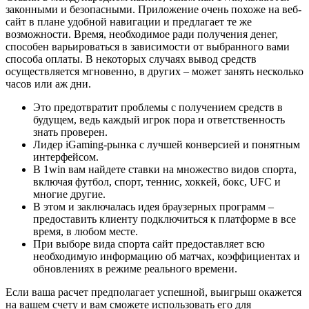
законными и безопасными. Приложение очень похоже на веб-
сайт в плане удобной навигации и предлагает те же
возможности. Время, необходимое ради получения денег,
способен варьироваться в зависимости от выбранного вами
способа оплаты. В некоторых случаях вывод средств
осуществляется мгновенно, в других – может занять несколько
часов или аж дни.
Это предотвратит проблемы с получением средств в
будущем, ведь каждый игрок пора и ответственность
знать проверен.
Лидер iGaming-рынка с лучшей конверсией и понятным
интерфейсом.
В 1win вам найдете ставки на множество видов спорта,
включая футбол, спорт, теннис, хоккей, бокс, UFC и
многие другие.
В этом и заключалась идея браузерных программ –
предоставить клиенту подключиться к платформе в все
время, в любом месте.
При выборе вида спорта сайт предоставляет всю
необходимую информацию об матчах, коэффициентах и
обновлениях в режиме реального времени.
Если ваша расчет предполагает успешной, выигрыш окажется
на вашем счету и вам сможете использовать его для