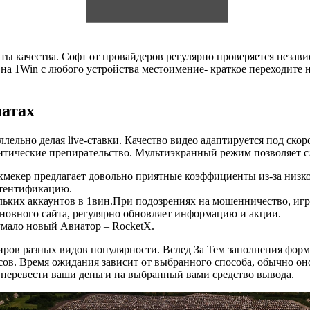
ты качества. Софт от провайдеров регулярно проверяется неза
на 1Win с любого устройства местоимение- краткое переходите 
матах
ллельно делая live-ставки. Качество видео адаптируется под скор
итические препирательство. Мультиэкранный режим позволяет с
кмекер предлагает довольно приятные коэффициенты из-за низк
утентификацию.
льких аккаунтов в 1вин.При подозрениях на мошенничество, иг
овного сайта, регулярно обновляет информацию и акции.
думало новый Авиатор – RocketX.
ров разных видов популярности. Вслед За Тем заполнения форм
ов. Время ожидания зависит от выбранного способа, обычно оно
ы перевести ваши деньги на выбранный вами средство вывода.