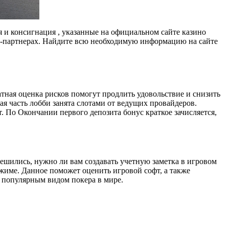
 и консигнация , указанные на официальном сайте казино
ах-партнерах. Найдите всю необходимую информацию на сайте
атная оценка рисков помогут продлить удовольствие и снизить
ая часть лобби занята слотами от ведущих провайдеров.
По Окончании первого депозита бонус краткое зачисляется,
ешились, нужно ли вам создавать учетную заметка в игровом
жиме. Данное поможет оценить игровой софт, а также
м популярным видом покера в мире.