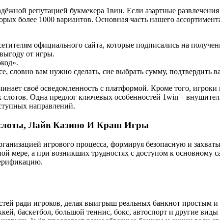
дёжной репутацией букмекера 1вин. Если азартные развлечения 
орых более 1000 вариантов. Основная часть нашего ассортимент
сетителям официального сайта, которые подписались на получен
выгоду от игры.
код».
е, словно вам нужно сделать, сие выбрать сумму, подтвердить ваш
начинает своё осведомленность с платформой. Кроме того, игрок
 слотов. Одна предлог ключевых особенностей 1win – внушите
оступных направлений.
ослоты, Лайв Казино И Краш Игры
анизацией игрового процесса, формируя безопасную и захватыв
ой мере, а при возникших трудностях с доступом к основному с
верификацию.
тей ради игроков, делая выигрыш реальных банкнот простым и 
кей, баскетбол, большой теннис, бокс, автоспорт и другие вид