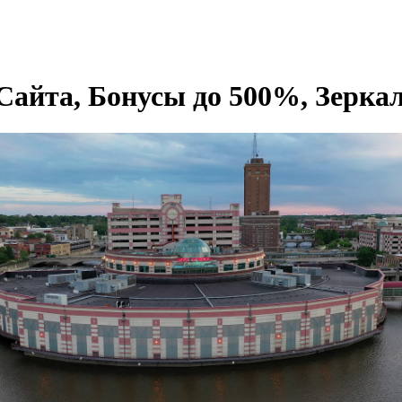
Сайта, Бонусы до 500%, Зеркал