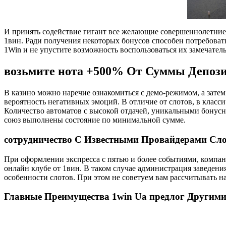
И принять содействие гигант все желающие совершеннолетние
1вин. Ради получения некоторых бонусов способен потребоват
1Win и не упустите возможность воспользоваться их замечате
возьмите нота +500% От Суммы Депози
В казино можно наречие ознакомиться с демо-режимом, а затем
вероятность негативных эмоций. В отличие от слотов, в класси
Количество автоматов с высокой отдачей, уникальными бонусн
союз выполнены состояние по минимальной сумме.
сотрудничество С Известными Провайдерами Сл
При оформлении экспресса с пятью и более событиями, компан
онлайн клубе от 1вин. В таком случае администрация заведени
особенности слотов. При этом не советуем вам рассчитывать 
Главные Преимущества 1win Ua предлог Другим