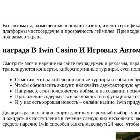
Все автоматы, размещенные в онлайн казино, имеют сертифика
платформы чистосердечие и прозрачность геймплея. При входе 
под размер экрана.
награда В 1win Casino И Игровых Авто
Смотрите матчи наречие на сайте без задержек и рекламы, пара
транслируются концерты, киберспортивные турниры, even пол
Отметим, что на киберспортивные турниры и события бу
Чтобы обезопасить аккаунт, включайте двухфакторную а
Например, если пользователя поймали на создании неско
Приложение содержит все возможности и функционал осн
И у нас есть хорошая новость – онлайн казино 1win при
Двадцать разных видов спорта дают вам огромный выбор турни
и ожидать их поступления в течение следующих нескольких час
средств наречие 1win способен занять максимум 24 часа, чтоб