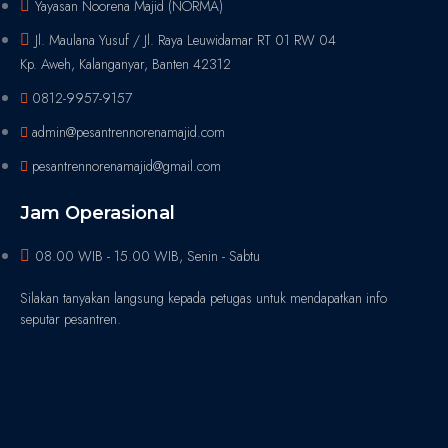
Yayasan Noorena Majid (NORMA)
Jl. Maulana Yusuf / Jl. Raya Leuwidamar RT 01 RW 04
Kp. Aweh, Kalanganyar, Banten 42312
0812-9957-9157
admin@pesantrennorenamajid.com
pesantrennorenamajid@gmail.com
Jam Operasional
08.00 WIB - 15.00 WIB, Senin - Sabtu
Silakan tanyakan langsung kepada petugas untuk mendapatkan info
seputar pesantren.