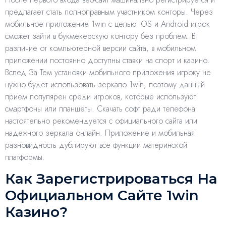
предлагает стать полноправным участником конторы. Через
мобильное приложение 1win с целью IOS и Android игрок
сможет зайти в букмекерскую контору без проблем. В
различие от компьютерной версии сайта, в мобильном
приложении постоянно доступны ставки на спорт и казино.
Вслед За Тем установки мобильного приложения игроку не
нужно будет использовать зеркало 1win, поэтому данный
прием популярен среди игроков, которые используют
смартфоны или планшеты. Скачать софт ради телефона
настоятельно рекомендуется с официального сайта или
надежного зеркала онлайн. Приложение и мобильная
разновидность дублируют все функции материнской
платформы.
Как Зарегистрироваться На
Официальном Сайте 1win
Казино?