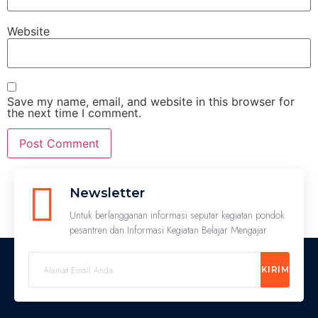
Website
Save my name, email, and website in this browser for
the next time I comment.
Newsletter
Untuk berlangganan informasi seputar kegiatan pondok
pesantren dan Informasi Kegiatan Belajar Mengajar
KIRIM