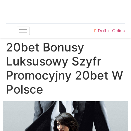
Daftar Online
20bet Bonusy
Luksusowy Szyfr
Promocyjny 20bet W
Polsce