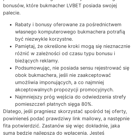
bonusów, które bukmacher LVBET posiada swojej
palecie.
Rabaty i bonusy oferowane za pośrednictwem
własnego komputerowego bukmachera potrafią
być niezwykle korzystne.
Pamiętaj, że określone kroki mogą się nieznacznie
różnić w zależności od czasu typu bonusu i
bieżących reklamy.
Podsumowując, nie posiada sensu rejestrować się
obok bukmachera, jeśli nie zaakceptować
umożliwia imponujących, a co najmniej
akceptowalnych propozycji promocyjnych.
Najmniejszy próg wejścia do odwiedzenia strefy
pomieszczeń płatnych sięga 80%.
Dlatego, jeśli pragniesz skorzystać spośród tej oferty,
powinieneś podać prawdziwy link mailowy, a następnie
fita potwierdzić. Zastanów się więc dokładnie, jaka
suma będzie najlepsza do wpłacenia. Jesteś