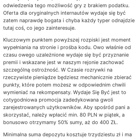
odwiedzenia tego możliwość gry z brakiem podatku.
Oferta dla oryginalnych internautów wydaje się być
zatem naprawdę bogata i chyba każdy typer odnajdzie
tutaj coś, co jego zainteresuje.
Kluczowym punktem powyższej rozpiski jest moment
wypełniania na stronie i prośba kodu. Owo właśnie od
czasu owego uzależnione wydaje się być przyznanie
premii i wskazane jest w naszym rejonie zachować
szczególną ostrożność. W Czasie rozrywki na
rzeczywiste pieniądze będziesz mechanicznie zbierać
punkty, które potem możesz w odpowiednim chwili
wymieniać na rekompensaty. Wydaje Się Być jest to
cotygodniowa promocja zadedykowana gwoli
zarejestrowanych użytkowników. Aby spośród pani a
skorzystać, należy wpłacić min. 80 PLN w piątek, a
bonusowo otrzymamy 50% sumy, aż do 400 ZŁ.
Minimalna suma depozytu kosztuje trzydziestu zł i ma