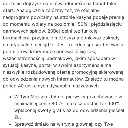
odrzucić dojrzysz na nim wiadomości na temat takiej
ofert. Analogicznie załóżmy też, że oficjalny
nadprogram powitalny na stronie kasyna podaje premię
od momentu wpłaty na poziomie 150% i pięćdziesięciu
darmowych spinów. 20Bet pełni też funkcję
bukmachera, przyjmuje mężczyzna ponieważ zakłady
na oryginalne pieniądze. Jest to jeden spośród niewielu
podmiotów, który może pochwalić się taką
wszechstronnością. Jednakowo, jakim sposobem w
sytuacji kasyna, portal w swoim asortymencie ma
niezwykle rozbudowaną ofertę promocyjną skierowaną
do odwiedzenia nowych internautów. Znaleźć tu można
ponad 40 unikalnych dyscyplin muzycznych.
W Tym Miejscu zbytnio pierwszy przechowanie w
minimalnej cenie 80 ZŁ możesz dostać też 100%
wpłaconej kwoty gratis aż do odwiedzenia pięćset
ZŁ.
Sprawdź śmiało na witrynie głównej, czy Twe