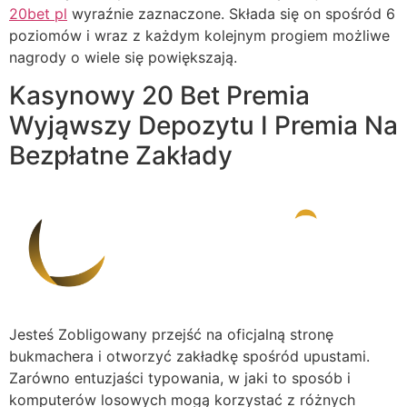
20bet pl
wyraźnie zaznaczone. Składa się on spośród 6
poziomów i wraz z każdym kolejnym progiem możliwe
nagrody o wiele się powiększają.
Kasynowy 20 Bet Premia
Wyjąwszy Depozytu I Premia Na
Bezpłatne Zakłady
Jesteś Zobligowany przejść na oficjalną stronę
bukmachera i otworzyć zakładkę spośród upustami.
Zarówno entuzjaści typowania, w jaki to sposób i
komputerów losowych mogą korzystać z różnych