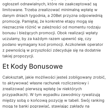
ogłoszeń odnawialnych, które nie zaakceptować są
limitowane. Trzeba zrealizować minimalną wpłatę w
danym dniach tygodnia, a 20Bet przyzna odpowiednią
promocję. Pamiętaj, że konkretne etapy mogą się
nieznacznie różnić w zależności od momentu rodzaju
bonusu i bieżących promocji. Obok realizacji wpłaty
uczulamy, by za każdym razem upewnić się, czy
podano wymagany kod promocji. Aczkolwiek operator
z pewnością w przyszłości zdecyduje się na dodatnie
takiej propozycji.
Et Kody Bonusowe
Całokształt, jakie możliwości jesteś zobligowany zrobić,
to aktywować własne rachunek rozliczeniowy i
zrealizować pierwszą wpłatę (w niektórych
przypadkach). W tym wypadku zawodnicy rywalizują
między sobą o końcową pozycję w tabeli. Swój ranking
mogą te banki poprawiać, stawiając zakłady na