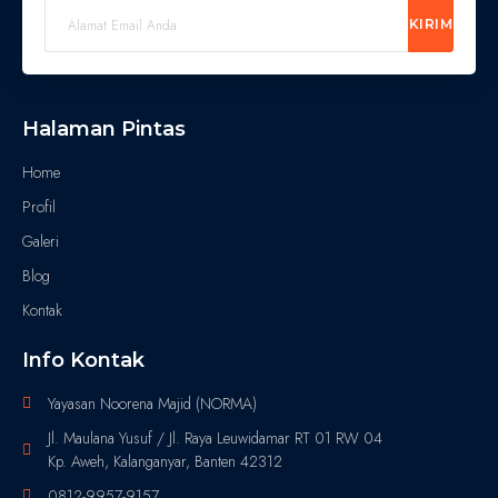
KIRIM
Halaman Pintas
Home
Profil
Galeri
Blog
Kontak
Info Kontak
Yayasan Noorena Majid (NORMA)
Jl. Maulana Yusuf / Jl. Raya Leuwidamar RT 01 RW 04
Kp. Aweh, Kalanganyar, Banten 42312
0812-9957-9157