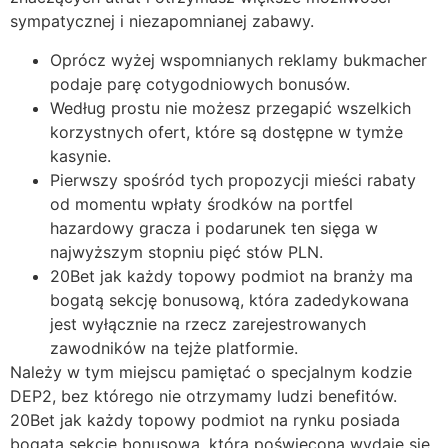
sympatycznej i niezapomnianej zabawy.
Oprócz wyżej wspomnianych reklamy bukmacher
podaje parę cotygodniowych bonusów.
Według prostu nie możesz przegapić wszelkich
korzystnych ofert, które są dostępne w tymże
kasynie.
Pierwszy spośród tych propozycji mieści rabaty
od momentu wpłaty środków na portfel
hazardowy gracza i podarunek ten sięga w
najwyższym stopniu pięć stów PLN.
20Bet jak każdy topowy podmiot na branży ma
bogatą sekcję bonusową, która zadedykowana
jest wyłącznie na rzecz zarejestrowanych
zawodników na tejże platformie.
Należy w tym miejscu pamiętać o specjalnym kodzie
DEP2, bez którego nie otrzymamy ludzi benefitów.
20Bet jak każdy topowy podmiot na rynku posiada
bogatą sekcję bonusową, która poświęcona wydaje się