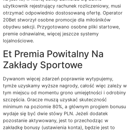
użytkownik rejestrujący rachunek rozliczeniowy, musi
otrzymać odpowiednio dostosowaną ofertę. Operator
20Bet stworzył osobne promocje dla miłośników
obydwu sekcji. Przygotowano osobne pliki startowe,
premie odnawialne, więcej jeszcze systemy
lojalnościowe.
Et Premia Powitalny Na
Zakłady Sportowe
Dywanom więcej zdarzeń poprawnie wytypujemy,
tymże uzyskamy wyższe nagrody, całość więc zależy w
tym miejscu od momentu grono umiejętności i odrobiny
szczęścia. Gracze muszą uzyskać skuteczność
minimum na poziomie 80%, a głównym progiem bonusu
wydaje się być dwie stówy PLN. Jeżeli dodatek
pozostanie aktywowany, jest to przechodząc w
zakładkę bonusy (ustawienia konta), będzie jest to