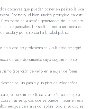
todos dopantes que puedan poner en peligro la vida
ersona. Por tanto, el bien jurídico protegido en este
aquí realmente es la acción generadora de un peligro
uentes judiciales, la Fiscalía le pedía una pena de
 estafa y por otro contra la salud pública,
de atletas no profesionales y culturistas emergió
l anexo de este documento, cuyo seguimiento se
utismo (aparición de vello en la mujer de forma
edicamentos, un garaje y un piso en Valdepeñas
cular, el rendimiento físico y también para mejorar
las cosas más estúpidas que se pueden hacer en esta
ltos riesgos para la salud, sobre todo si su uso es