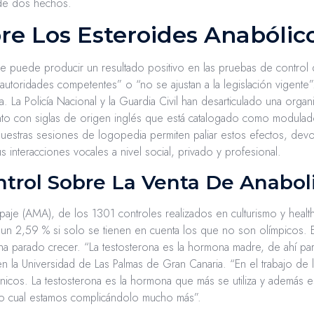
z de dos hechos.
re Los Esteroides Anabólic
 puede producir un resultado positivo en las pruebas de control 
autoridades competentes” o “no se ajustan a la legislación vigente
. La Policía Nacional y la Guardia Civil han desarticulado una organi
nto con siglas de origen inglés que está catalogado como modulad
nuestras sesiones de logopedia permiten paliar estos efectos, devol
s interacciones vocales a nivel social, privado y profesional.
trol Sobre La Venta De Anabol
aje (AMA), de los 1301 controles realizados en culturismo y healt
n 2,59 % si solo se tienen en cuenta los que no son olímpicos. E
a parado crecer. “La testosterona es la hormona madre, de ahí part
n la Universidad de Las Palmas de Gran Canaria. “En el trabajo de l
icos. La testosterona es la hormona que más se utiliza y además 
 lo cual estamos complicándolo mucho más”.