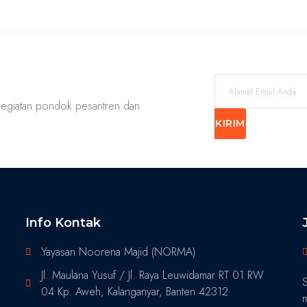
 kegiatan pondok pesantren dan
KIRIM
Info Kontak
Yayasan Noorena Majid (NORMA)
Jl. Maulana Yusuf / Jl. Raya Leuwidamar RT 01 RW
S
04 Kp. Aweh, Kalanganyar, Banten 42312
m