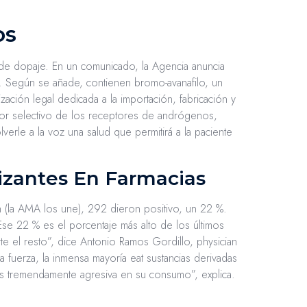
os
de dopaje. En un comunicado, la Agencia anuncia
”. Según se añade, contienen bromo-avanafilo, un
zación legal dedicada a la importación, fabricación y
or selectivo de los receptores de andrógenos,
verle a la voz una salud que permitirá a la paciente
izantes En Farmacias
h (la AMA los une), 292 dieron positivo, un 22 %.
se 22 % es el porcentaje más alto de los últimos
e el resto”, dice Antonio Ramos Gordillo, physician
a fuerza, la inmensa mayoría eat sustancias derivadas
es tremendamente agresiva en su consumo”, explica.