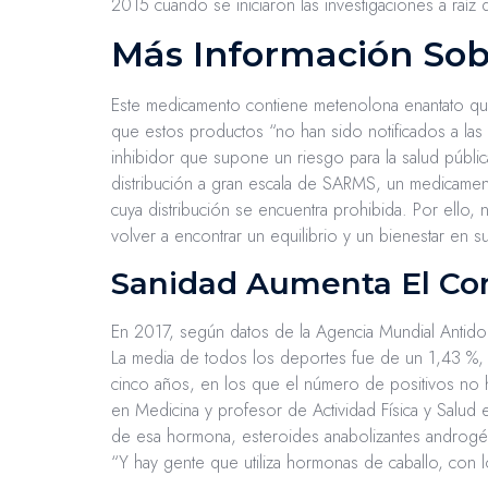
2015 cuando se iniciaron las investigaciones a raí
Más Información Sob
Este medicamento contiene metenolona enantato que
que estos productos “no han sido notificados a las 
inhibidor que supone un riesgo para la salud pública
distribución a gran escala de SARMS, un medicame
cuya distribución se encuentra prohibida. Por ello, 
volver a encontrar un equilibrio y un bienestar en su
Sanidad Aumenta El Con
En 2017, según datos de la Agencia Mundial Antidop
La media de todos los deportes fue de un 1,43 %, u
cinco años, en los que el número de positivos no h
en Medicina y profesor de Actividad Física y Salud e
de esa hormona, esteroides anabolizantes androgén
“Y hay gente que utiliza hormonas de caballo, con