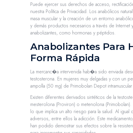
Puede ejercer sus derechos de acceso, rectificación
nuestra Política de Privacidad. Los anabólicos natur
masa muscular y la creación de un entorno anabólico
y demás productos necesarios a través de Internet y
anabolizantes, como hormonas y péptidos.
Anabolizantes Para 
Forma Rápida
La mercanc�a intervenida hab�a sido enviada desd
testosterona. En mujeres muy delgadas y con un pe
ampolla (50 mg) de Primobolan Depot intramuscular 
Existen diferentes derivados sintéticos de la testo
mesterolona (Proviron) o metenolona (Primobolan).
lo que implica un alto riesgo para la salud. Al igua
adversos, entre ellos la adicción. Este medicamento
han podido demostrar sus efectos sobre la resisten
para incrementar sus capacidades.