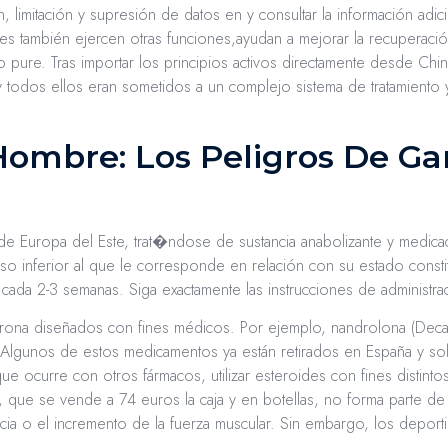
, limitación y supresión de datos en y consultar la información adi
ales también ejercen otras funciones,ayudan a mejorar la recuperaci
 pure. Tras importar los principios activos directamente desde Chin
 todos ellos eran sometidos a un complejo sistema de tratamiento y
Hombre: Los Peligros De G
e Europa del Este, trat�ndose de sustancia anabolizante y medic
so inferior al que le corresponde en relación con su estado const
cada 2-3 semanas. Siga exactamente las instrucciones de administr
sterona diseñados con fines médicos. Por ejemplo, nandrolona (Deca-
 Algunos de estos medicamentos ya están retirados en España y so
l que ocurre con otros fármacos, utilizar esteroides con fines disti
, que se vende a 74 euros la caja y en botellas, no forma parte de
cia o el incremento de la fuerza muscular. Sin embargo, los deport