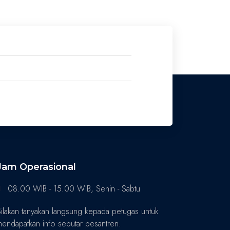
Jam Operasional
08.00 WIB - 15.00 WIB, Senin - Sabtu
ilakan tanyakan langsung kepada petugas untuk
endapatkan info seputar pesantren.