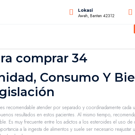
Lokasi
Aweh, Banten 42312
ara comprar 34
nidad, Consumo Y Bie
gislación
e es recomendable atender por separado y coordinadamente cada uno
buenos resultados en estos pacientes. Al mismo tiempo, recomendamos
able. Es muy frecuente entre los adictos a los esteroides el uso de
portancia a la ingesta de alimentos y suele ser necesario reajustar 