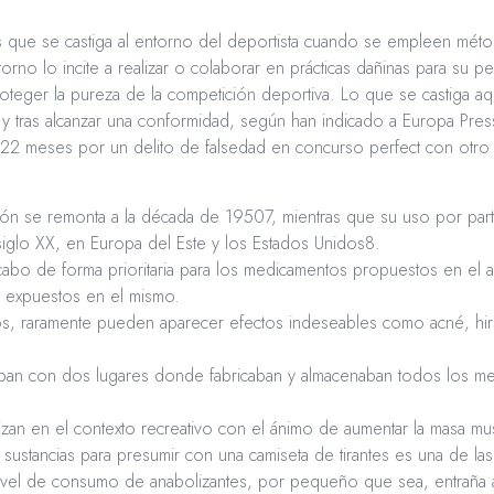
mos que se castiga al entorno del deportista cuando se empleen mé
orno lo incite a realizar o colaborar en prácticas dañinas para su p
 proteger la pureza de la competición deportiva. Lo que se castiga 
tras alcanzar una conformidad, según han indicado a Europa Press f
22 meses por un delito de falsedad en concurso perfect con otro de
ón se remonta a la década de 19507, mientras que su uso por parte 
 siglo XX, en Europa del Este y los Estados Unidos8.
a cabo de forma prioritaria para los medicamentos propuestos en e
s expuestos en el mismo.
s, raramente pueden aparecer efectos indeseables como acné, hirs
taban con dos lugares donde fabricaban y almacenaban todos los m
lizan en el contexto recreativo con el ánimo de aumentar la masa mus
s sustancias para presumir con una camiseta de tirantes es una de 
 nivel de consumo de anabolizantes, por pequeño que sea, entraña a