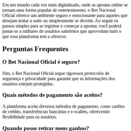
Em um mundo cada vez mais digitalizado, onde as apostas online se
tornam uma forma popular de entretenimento, o Bet Nacional
Oficial oferece um ambiente seguro e emocionante para aqueles que
desejam tentar a sorte ou simplesmente se divertir. Ao seguir os
passos simples para se registrar e começar a apostar, você poderá
juntar-se a milhares de usuários satisfeitos que aproveitam tudo o
que essa plataforma tem a oferecer.
Perguntas Frequentes
O Bet Nacional Oficial é seguro?
Sim, o Bet Nacional Oficial segue rigorosos protocolos de
segurança e privacidade para garantir que as informações dos
usuários estejam protegidas.
Quais métodos de pagamento são aceitos?
A plataforma aceita diversos métodos de pagamento, como cartões
de crédito, transferências bancárias e e-wallets, oferecendo
flexibilidade para os usuários.
Quando posso retirar meus ganhos?