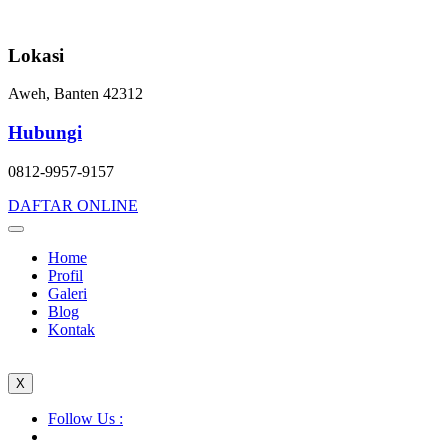
Skip
to
content
Lokasi
Aweh, Banten 42312
Hubungi
0812-9957-9157
DAFTAR ONLINE
Home
Profil
Galeri
Blog
Kontak
X
Follow Us :