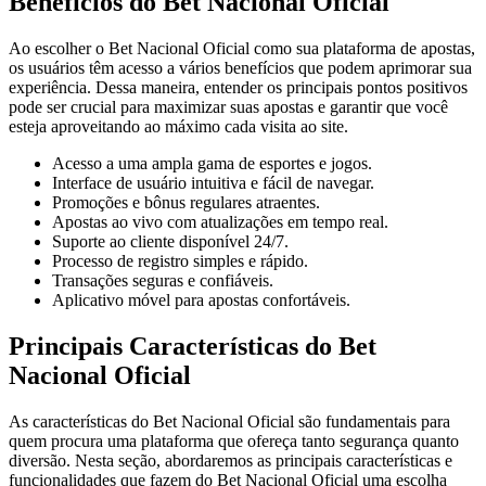
Benefícios do Bet Nacional Oficial
Ao escolher o Bet Nacional Oficial como sua plataforma de apostas,
os usuários têm acesso a vários benefícios que podem aprimorar sua
experiência. Dessa maneira, entender os principais pontos positivos
pode ser crucial para maximizar suas apostas e garantir que você
esteja aproveitando ao máximo cada visita ao site.
Acesso a uma ampla gama de esportes e jogos.
Interface de usuário intuitiva e fácil de navegar.
Promoções e bônus regulares atraentes.
Apostas ao vivo com atualizações em tempo real.
Suporte ao cliente disponível 24/7.
Processo de registro simples e rápido.
Transações seguras e confiáveis.
Aplicativo móvel para apostas confortáveis.
Principais Características do Bet
Nacional Oficial
As características do Bet Nacional Oficial são fundamentais para
quem procura uma plataforma que ofereça tanto segurança quanto
diversão. Nesta seção, abordaremos as principais características e
funcionalidades que fazem do Bet Nacional Oficial uma escolha