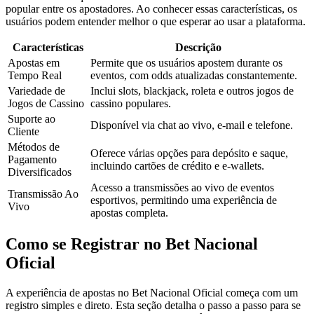
popular entre os apostadores. Ao conhecer essas características, os
usuários podem entender melhor o que esperar ao usar a plataforma.
Características
Descrição
Apostas em
Permite que os usuários apostem durante os
Tempo Real
eventos, com odds atualizadas constantemente.
Variedade de
Inclui slots, blackjack, roleta e outros jogos de
Jogos de Cassino
cassino populares.
Suporte ao
Disponível via chat ao vivo, e-mail e telefone.
Cliente
Métodos de
Oferece várias opções para depósito e saque,
Pagamento
incluindo cartões de crédito e e-wallets.
Diversificados
Acesso a transmissões ao vivo de eventos
Transmissão Ao
esportivos, permitindo uma experiência de
Vivo
apostas completa.
Como se Registrar no Bet Nacional
Oficial
A experiência de apostas no Bet Nacional Oficial começa com um
registro simples e direto. Esta seção detalha o passo a passo para se