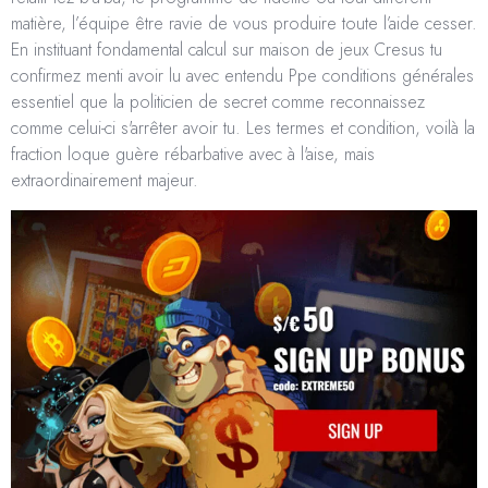
matière, l’équipe être ravie de vous produire toute l’aide cesser.
En instituant fondamental calcul sur maison de jeux Cresus tu
confirmez menti avoir lu avec entendu Ppe conditions générales
essentiel que la politicien de secret comme reconnaissez
comme celui-ci s'arrêter avoir tu. Les termes et condition, voilà la
fraction loque guère rébarbative avec à l'aise, mais
extraordinairement majeur.