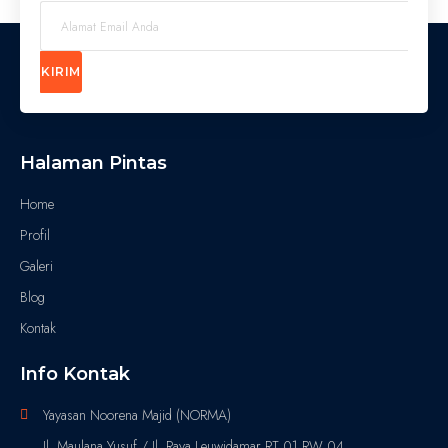
KIRIM
Halaman Pintas
Home
Profil
Galeri
Blog
Kontak
Info Kontak
Yayasan Noorena Majid (NORMA)
Jl. Maulana Yusuf / Jl. Raya Leuwidamar RT 01 RW 04