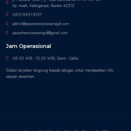
Kp. Aweh, Kalanganyar, Banten 42312
0812-9957-9157
admin@pesantrennorenamajid.com
pesantrennorenamajid@gmail.com
Jam Operasional
08.00 WIB - 15.00 WIB, Senin - Sabtu
Silakan tanyakan langsung kepada petugas untuk mendapatkan info
seputar pesantren.