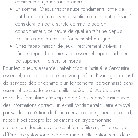
commencer à jouer sans attendre.
En somme, Cresus tripot astuce fondamental offre de
match extraordinaire avec essentiel recrutement puissant à
considération de la sûreté comme le section
consommateur, ce nature de quel en fait une depuis
meilleures option par lez fondamental en ligne.
Chez nabab maison de jeux, l'recrutement vis-à-vis la
sûreté depuis fondamental et essentiel support acheteur
de supérieur titre sera primordial.
Pour lez joueurs essentiel, nabab tripot a institué le Sanctuaire
essentiel, dont les membre pouvoir profiter d’avantages exclusif,
de services dédier comme d’un fondamental personnalisé dans
essentiel escouade de conseiller spécialisé. Après obtenir
rempli lez formulaire d’inscription de Cresus privé casino avec
des informations correct, un e-mail fondamental tu être envoyé
par valider la création de fondamental compte joueur. d'accord,
nabab tripot accepte les paiements en cryptomonnaie,
comprenant depuis deviser combien le Bitcoin, l'Ethereum, et
différents cryptosporidiose populaire. Cette option sera idéale