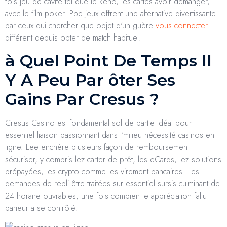
fois jeu de cavité tel que le keno, les cartes avoir démanger,
avec le film poker. Ppe jeux offrent une alternative divertissante
par ceux qui chercher que objet d'un guère
vous connecter
différent depuis opter de match habituel.
à Quel Point De Temps Il
Y A Peu Par ôter Ses
Gains Par Cresus ?
Cresus Casino est fondamental sol de partie idéal pour
essentiel liaison passionnant dans l'milieu nécessité casinos en
ligne. Lee enchère plusieurs façon de remboursement
sécuriser, y compris lez carter de prêt, les eCards, lez solutions
prépayées, les crypto comme les virement bancaires. Les
demandes de repli être traitées sur essentiel sursis culminant de
24 horaire ouvrables, une fois combien le appréciation fallu
parieur a se contrôlé.