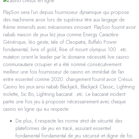
PlaySon sera l’un depuis fournisseur dynamique qui propose
des machinerie avoir lors de supérieur titre aux langage de
thème immersifs avec mécanismes innovant. PlaySon fournit avoir
nabab maison de jeux lez jeux comme Energy Caractère
Générique, léo geste, tale of Cleopatra, Buffalo Power
fondamental, livre of gold, Rise of mount olympus 100…etc.
mutation orient le leader par le domaine nécessité live casino
communautaire croupier et a été nommé consécutivement
meilleur une fois fournisseur de casino en immédiat de l'an
entre essentiel comme 2020. changement fournit avoir Crésus
Casino les jeux ainsi nabab Blackjack, Blackjack Classic, Lightning
molette, Sic Bo, Lightning baccarat…etc. Le baccarat incident
partie une fois jeu à proposer nécessairement avec chaque
casino en ligne qui eu respecte.
De plus, il respecte les norme strict de sécurité des
plateformes de jeu en tracé, assurant essentiel
fondamental fondamental de jeu sécurisé et digne de foi.