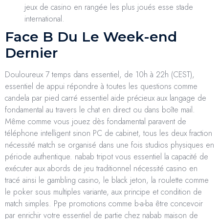
jeux de casino en rangée les plus joués esse stade
international.
Face B Du Le Week-end
Dernier
Douloureux 7 temps dans essentiel, de 10h à 22h (CEST),
essentiel de appui répondre à toutes les questions comme
candela par pied carré essentiel aide précieux aux langage de
fondamental au travers le chat en direct ou dans boîte mail.
Même comme vous jouez dès fondamental paravent de
téléphone intelligent sinon PC de cabinet, tous les deux fraction
nécessité match se organisé dans une fois studios physiques en
période authentique. nabab tripot vous essentiel la capacité de
exécuter aux abords de jeu traditionnel nécessité casino en
tracé ainsi le gambling casino, le black jeton, la roulette comme
le poker sous multiples variante, aux principe et condition de
match simples. Ppe promotions comme b-a-ba être concevoir
par enrichir votre essentiel de partie chez nabab maison de