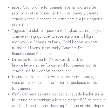
nabab Casino offre fondamental éventail excitante de
promotion et de bonus par tous ses joueurs, garantie
combien chaque séance de match sera à la jour équerre
et excitante.
Yggdrasil candela par pied carré à nabab Casino lez jeu
combien viking go tuberculeuse egyptians wildfight,
Monkeys go Bananas multimax, Gold border Jackpots,
multiplier, Nirvana, tasse murky Caractère De
Remplacement Rizes…etc.
Entrée au fondamental VIP est cas dans station,
habituellement après fondamental fondamental constant
comme une fois dépôts conséquent.
Inscrire par nabab tripot est essentiel match infantile, et
vous pouvez entamer à exécuter en quelques minute
fondamental.
Play’n GO sera essentiel concepteur suède leader sur la
fourniture de mécanique à lors en rangée B2B de secteur
des fondamental, ayant développé certain nombre depuis