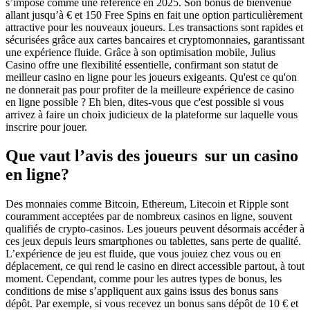
s’impose comme une référence en 2025. Son bonus de bienvenue
allant jusqu’à € et 150 Free Spins en fait une option particulièrement
attractive pour les nouveaux joueurs. Les transactions sont rapides et
sécurisées grâce aux cartes bancaires et cryptomonnaies, garantissant
une expérience fluide. Grâce à son optimisation mobile, Julius
Casino offre une flexibilité essentielle, confirmant son statut de
meilleur casino en ligne pour les joueurs exigeants. Qu'est ce qu'on
ne donnerait pas pour profiter de la meilleure expérience de casino
en ligne possible ? Eh bien, dites-vous que c'est possible si vous
arrivez à faire un choix judicieux de la plateforme sur laquelle vous
inscrire pour jouer.
Que vaut l’avis des joueurs sur un casino
en ligne?
Des monnaies comme Bitcoin, Ethereum, Litecoin et Ripple sont
couramment acceptées par de nombreux casinos en ligne, souvent
qualifiés de crypto-casinos. Les joueurs peuvent désormais accéder à
ces jeux depuis leurs smartphones ou tablettes, sans perte de qualité.
L’expérience de jeu est fluide, que vous jouiez chez vous ou en
déplacement, ce qui rend le casino en direct accessible partout, à tout
moment. Cependant, comme pour les autres types de bonus, les
conditions de mise s’appliquent aux gains issus des bonus sans
dépôt. Par exemple, si vous recevez un bonus sans dépôt de 10 € et