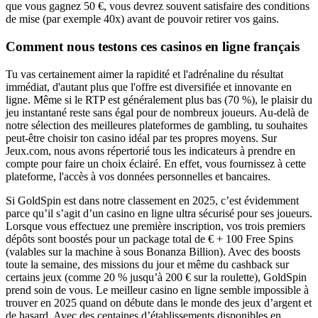
que vous gagnez 50 €, vous devrez souvent satisfaire des conditions
de mise (par exemple 40x) avant de pouvoir retirer vos gains.
Comment nous testons ces casinos en ligne français
Tu vas certainement aimer la rapidité et l'adrénaline du résultat
immédiat, d'autant plus que l'offre est diversifiée et innovante en
ligne. Même si le RTP est généralement plus bas (70 %), le plaisir du
jeu instantané reste sans égal pour de nombreux joueurs. Au-delà de
notre sélection des meilleures plateformes de gambling, tu souhaites
peut-être choisir ton casino idéal par tes propres moyens. Sur
Jeux.com, nous avons répertorié tous les indicateurs à prendre en
compte pour faire un choix éclairé. En effet, vous fournissez à cette
plateforme, l'accès à vos données personnelles et bancaires.
Si GoldSpin est dans notre classement en 2025, c’est évidemment
parce qu’il s’agit d’un casino en ligne ultra sécurisé pour ses joueurs.
Lorsque vous effectuez une première inscription, vos trois premiers
dépôts sont boostés pour un package total de € + 100 Free Spins
(valables sur la machine à sous Bonanza Billion). Avec des boosts
toute la semaine, des missions du jour et même du cashback sur
certains jeux (comme 20 % jusqu’à 200 € sur la roulette), GoldSpin
prend soin de vous. Le meilleur casino en ligne semble impossible à
trouver en 2025 quand on débute dans le monde des jeux d’argent et
de hasard. Avec des centaines d’établissements disponibles en