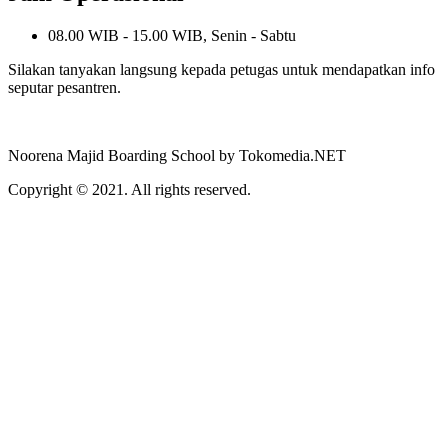
08.00 WIB - 15.00 WIB, Senin - Sabtu
Silakan tanyakan langsung kepada petugas untuk mendapatkan info
seputar pesantren.
Noorena Majid Boarding School by Tokomedia.NET
Copyright © 2021. All rights reserved.