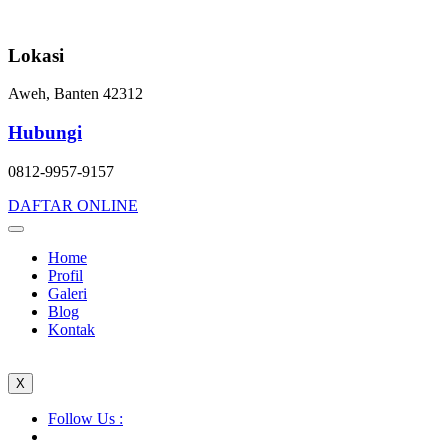
Skip
to
content
Lokasi
Aweh, Banten 42312
Hubungi
0812-9957-9157
DAFTAR ONLINE
Home
Profil
Galeri
Blog
Kontak
X
Follow Us :