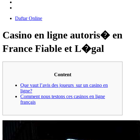
Daftar Online
Casino en ligne autoris� en
France Fiable et L�gal
Content
Que vaut l’avis des joueurs sur un casino en
ligne?
Comment nous testons ces casinos en ligne
français