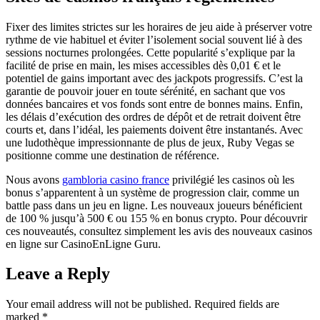
Fixer des limites strictes sur les horaires de jeu aide à préserver votre
rythme de vie habituel et éviter l’isolement social souvent lié à des
sessions nocturnes prolongées. Cette popularité s’explique par la
facilité de prise en main, les mises accessibles dès 0,01 € et le
potentiel de gains important avec des jackpots progressifs. C’est la
garantie de pouvoir jouer en toute sérénité, en sachant que vos
données bancaires et vos fonds sont entre de bonnes mains. Enfin,
les délais d’exécution des ordres de dépôt et de retrait doivent être
courts et, dans l’idéal, les paiements doivent être instantanés. Avec
une ludothèque impressionnante de plus de jeux, Ruby Vegas se
positionne comme une destination de référence.
Nous avons
gambloria casino france
privilégié les casinos où les
bonus s’apparentent à un système de progression clair, comme un
battle pass dans un jeu en ligne. Les nouveaux joueurs bénéficient
de 100 % jusqu’à 500 € ou 155 % en bonus crypto. Pour découvrir
ces nouveautés, consultez simplement les avis des nouveaux casinos
en ligne sur CasinoEnLigne Guru.
Leave a Reply
Your email address will not be published.
Required fields are
marked
*