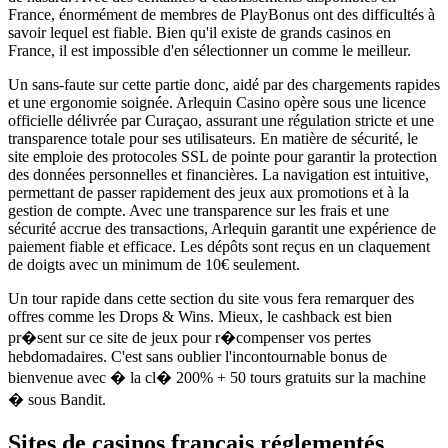
France, énormément de membres de PlayBonus ont des difficultés à
savoir lequel est fiable. Bien qu'il existe de grands casinos en
France, il est impossible d'en sélectionner un comme le meilleur.
Un sans-faute sur cette partie donc, aidé par des chargements rapides
et une ergonomie soignée. Arlequin Casino opère sous une licence
officielle délivrée par Curaçao, assurant une régulation stricte et une
transparence totale pour ses utilisateurs. En matière de sécurité, le
site emploie des protocoles SSL de pointe pour garantir la protection
des données personnelles et financières. La navigation est intuitive,
permettant de passer rapidement des jeux aux promotions et à la
gestion de compte. Avec une transparence sur les frais et une
sécurité accrue des transactions, Arlequin garantit une expérience de
paiement fiable et efficace. Les dépôts sont reçus en un claquement
de doigts avec un minimum de 10€ seulement.
Un tour rapide dans cette section du site vous fera remarquer des
offres comme les Drops & Wins. Mieux, le cashback est bien
pr�sent sur ce site de jeux pour r�compenser vos pertes
hebdomadaires. C'est sans oublier l'incontournable bonus de
bienvenue avec � la cl� 200% + 50 tours gratuits sur la machine
� sous Bandit.
Sites de casinos français réglementés