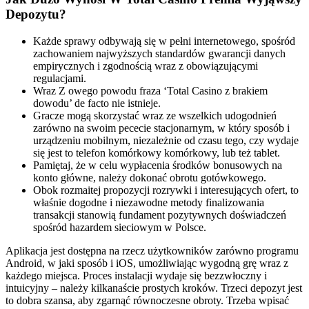
Depozytu?
Każde sprawy odbywają się w pełni internetowego, spośród
zachowaniem najwyższych standardów gwarancji danych
empirycznych i zgodnością wraz z obowiązującymi
regulacjami.
Wraz Z owego powodu fraza ‘Total Casino z brakiem
dowodu’ de facto nie istnieje.
Gracze mogą skorzystać wraz ze wszelkich udogodnień
zarówno na swoim pececie stacjonarnym, w który sposób i
urządzeniu mobilnym, niezależnie od czasu tego, czy wydaje
się jest to telefon komórkowy komórkowy, lub też tablet.
Pamiętaj, że w celu wypłacenia środków bonusowych na
konto główne, należy dokonać obrotu gotówkowego.
Obok rozmaitej propozycji rozrywki i interesujących ofert, to
właśnie dogodne i niezawodne metody finalizowania
transakcji stanowią fundament pozytywnych doświadczeń
spośród hazardem sieciowym w Polsce.
Aplikacja jest dostępna na rzecz użytkowników zarówno programu
Android, w jaki sposób i iOS, umożliwiając wygodną grę wraz z
każdego miejsca. Proces instalacji wydaje się bezzwłoczny i
intuicyjny – należy kilkanaście prostych kroków. Trzeci depozyt jest
to dobra szansa, aby zgarnąć równoczesne obroty. Trzeba wpisać