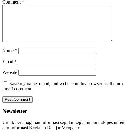
Comment
*
Name
*
Email
*
Website
Save my name, email, and website in this browser for the next
time I comment.
Newsletter
Untuk berlangganan informasi seputar kegiatan pondok pesantren
dan Informasi Kegiatan Belajar Mengajar