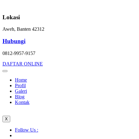
Skip
to
content
Lokasi
Aweh, Banten 42312
Hubungi
0812-9957-9157
DAFTAR ONLINE
Home
Profil
Galeri
Blog
Kontak
X
Follow Us :