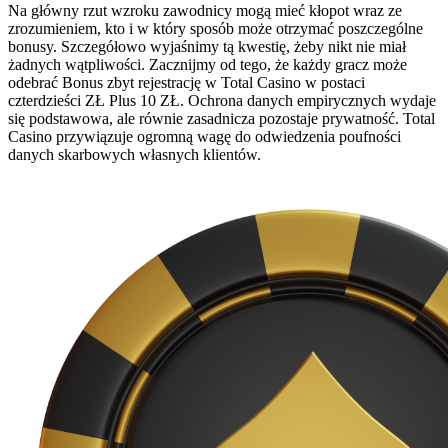
Na główny rzut wzroku zawodnicy mogą mieć kłopot wraz ze
zrozumieniem, kto i w który sposób może otrzymać poszczególne
bonusy. Szczegółowo wyjaśnimy tą kwestię, żeby nikt nie miał
żadnych wątpliwości. Zacznijmy od tego, że każdy gracz może
odebrać Bonus zbyt rejestrację w Total Casino w postaci
czterdzieści ZŁ Plus 10 ZŁ. Ochrona danych empirycznych wydaje
się podstawowa, ale równie zasadnicza pozostaje prywatność. Total
Casino przywiązuje ogromną wagę do odwiedzenia poufności
danych skarbowych własnych klientów.