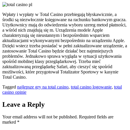
Wpłaty i wypłaty w Total Casino przebiegają błyskawicznie, a
środki są niezwłocznie księgowane na rachunku bankowym gracza.
Użytkownicy mają do odwiedzenia wyboru szereg metod płatności,
a wśród nich znajdują się m. Urządzenia modele Apple
charakteryzują się nieustannym i bezpośrednim wsparciem
aktualizacjami wykonywanymi bezpośrednio na urządzeniu Apple.
Dzięki wstecz trzeba posiadać w pełni zaktualizowane urządzenie, a
zastosowanie Total Casino będzie działać bez najmniejszych
problemów. Jednakowo sprawa wygląda w sytuacji użytkowania
spośród mobilnej klasy przeglądarkowej. Trzeba mieć
zaktualizowaną przeglądarkę Safari, aby cieszyć się spośród
możliwości, które przygotował Totalizator Sportowy w kasynie
Total Casino.
Tagged
najlepsze gry na total casino
,
total casino logowanie
,
total
casino opinie
Leave a Reply
Your email address will not be published.
Required fields are
marked
*