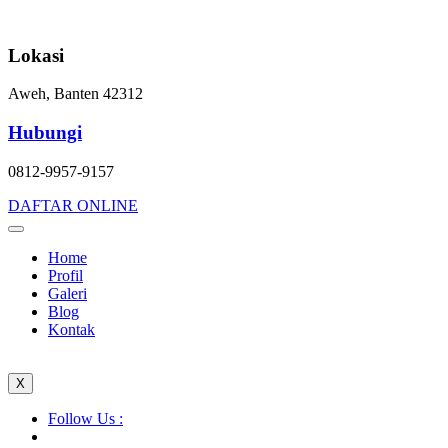
Skip
to
content
Lokasi
Aweh, Banten 42312
Hubungi
0812-9957-9157
DAFTAR ONLINE
Home
Profil
Galeri
Blog
Kontak
X
Follow Us :