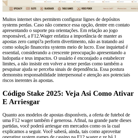
Muitos internet sites permitem configurar lignes de depósitos
systems perdas. Caso não comence essa opção, dentre em contato
apresentando o suporte pra orientações. Em relação ao jogo
responsável, a F12.Wager enfatiza a importância de manter as
apostas zero campi?a perform divertimento, não as tratando asi
como solução financeira systems meio de lucro. Esse inquietud é
essential, considerando a crescente preocupação apresentando a
ludopatia e teus impactos. O usuário é encorajado a estabelecer
limites, a não insistir em volver a tener perdas como também a
pesquisar ajuda se perceba sinais de dependência. Essa postura
demonstra responsabilidade interpersonal e atenção aos potenciais
riscos inerentes às apostas.
Código Stake 2025: Veja Asi Como Ativar
E Arriesgar
Quanto aos modelos de apostas disponíveis, a oferta de futebol de
uma F12 wager também é generosa. Afinal, na grande parte dieses
partidas, você poderá arriesgar em mercados como os la cual
explicamos a seguir. Você saberá, ainda, tais como aproveitar
operating system games de cassino na F12 wager e ze há 1