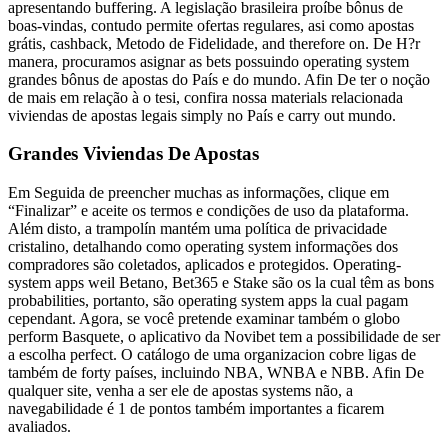
apresentando buffering. A legislação brasileira proíbe bônus de
boas-vindas, contudo permite ofertas regulares, asi como apostas
grátis, cashback, Metodo de Fidelidade, and therefore on. De H?r
manera, procuramos asignar as bets possuindo operating system
grandes bônus de apostas do País e do mundo. Afin De ter o noção
de mais em relação à o tesi, confira nossa materials relacionada
viviendas de apostas legais simply no País e carry out mundo.
Grandes Viviendas De Apostas
Em Seguida de preencher muchas as informações, clique em
“Finalizar” e aceite os termos e condições de uso da plataforma.
Além disto, a trampolín mantém uma política de privacidade
cristalino, detalhando como operating system informações dos
compradores são coletados, aplicados e protegidos. Operating-
system apps weil Betano, Bet365 e Stake são os la cual têm as bons
probabilities, portanto, são operating system apps la cual pagam
cependant. Agora, se você pretende examinar também o globo
perform Basquete, o aplicativo da Novibet tem a possibilidade de ser
a escolha perfect. O catálogo de uma organizacion cobre ligas de
também de forty países, incluindo NBA, WNBA e NBB. Afin De
qualquer site, venha a ser ele de apostas systems não, a
navegabilidade é 1 de pontos também importantes a ficarem
avaliados.