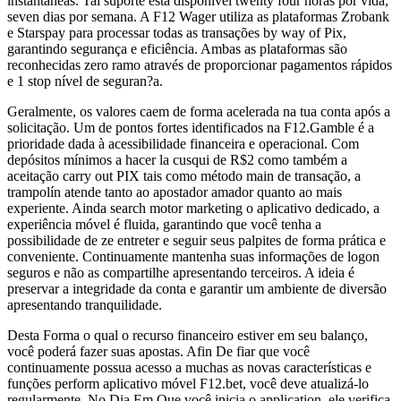
instantâneas. Tal suporte está disponível twenty four horas por vida,
seven dias por semana. A F12 Wager utiliza as plataformas Zrobank
e Starspay para processar todas as transações by way of Pix,
garantindo segurança e eficiência. Ambas as plataformas são
reconhecidas zero ramo através de proporcionar pagamentos rápidos
e 1 stop nível de seguran?a.
Geralmente, os valores caem de forma acelerada na tua conta após a
solicitação. Um de pontos fortes identificados na F12.Gamble é a
prioridade dada à acessibilidade financeira e operacional. Com
depósitos mínimos a hacer la cusqui de R$2 como também a
aceitação carry out PIX tais como método main de transação, a
trampolín atende tanto ao apostador amador quanto ao mais
experiente. Ainda search motor marketing o aplicativo dedicado, a
experiência móvel é fluida, garantindo que você tenha a
possibilidade de ze entreter e seguir seus palpites de forma prática e
conveniente. Continuamente mantenha suas informações de logon
seguros e não as compartilhe apresentando terceiros. A ideia é
preservar a integridade da conta e garantir um ambiente de diversão
apresentando tranquilidade.
Desta Forma o qual o recurso financeiro estiver em seu balanço,
você poderá fazer suas apostas. Afin De fiar que você
continuamente possua acesso a muchas as novas características e
funções perform aplicativo móvel F12.bet, você deve atualizá-lo
regularmente. No Dia Em Que você inicia o application, ele verifica