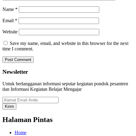
Name
*
Email
*
Website
Save my name, email, and website in this browser for the next
time I comment.
Newsletter
Untuk berlangganan informasi seputar kegiatan pondok pesantren
dan Informasi Kegiatan Belajar Mengajar
Kirim
Halaman Pintas
Home