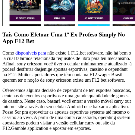
Tais Como Efetuar Uma 1ª Ex Profeso Simply No
App F12 Bet
Como
disponíveis para
não existe 1 F12.bet software, não há bem o
la cual falarmos relacionada requisitos de libro para teu mecanismo.
Afinal, sony ericsson você tiver o celular minimamente atualizado já
poderá desfrutar dasjenige apostas esportivas, cassino e cependant
na F12. Muitos apostadores que têm conta na F12.wager Brasil
querem ter o noção de sony ericsson existe um F12.bet software.
Oferecemos alguma decisão de cependant de ten esportes buscados,
centenas de eventos esportivos e uma grande quantidade de games
de cassino. Neste caso, bastará você entrar a versão móvel carry out
internet site através do seu celular Android os e baixar o aplicativo.
Possa Ser pra aproveitar as apostas esportivas systems até mesmo o
cassino ao vivo. A partir de uma conta cadastrada, operating system
apostadores podem visitar a versão cellular carry out site da
F12.Gamble application e apostar em esportes.