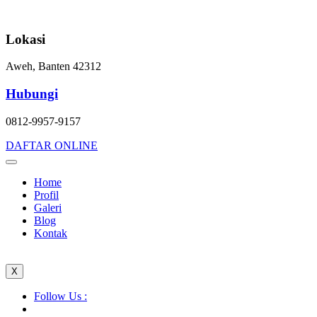
Skip
to
content
Lokasi
Aweh, Banten 42312
Hubungi
0812-9957-9157
DAFTAR ONLINE
Home
Profil
Galeri
Blog
Kontak
X
Follow Us :