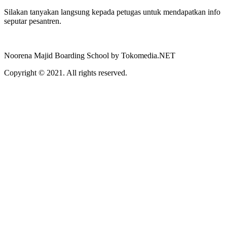
Silakan tanyakan langsung kepada petugas untuk mendapatkan info
seputar pesantren.
Noorena Majid Boarding School by Tokomedia.NET
Copyright © 2021. All rights reserved.