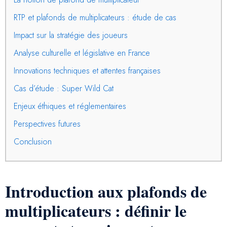
RTP et plafonds de multiplicateurs : étude de cas
Impact sur la stratégie des joueurs
Analyse culturelle et législative en France
Innovations techniques et attentes françaises
Cas d’étude : Super Wild Cat
Enjeux éthiques et réglementaires
Perspectives futures
Conclusion
Introduction aux plafonds de
multiplicateurs : définir le