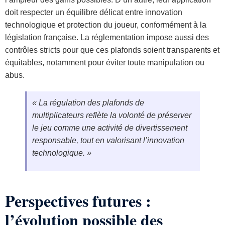
doit respecter un équilibre délicat entre innovation
technologique et protection du joueur, conformément à la
législation française. La réglementation impose aussi des
contrôles stricts pour que ces plafonds soient transparents et
équitables, notamment pour éviter toute manipulation ou
abus.
« La régulation des plafonds de
multiplicateurs reflète la volonté de préserver
le jeu comme une activité de divertissement
responsable, tout en valorisant l’innovation
technologique. »
Perspectives futures :
l’évolution possible des