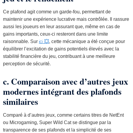
Ce plafond agit comme un garde-fou, permettant de
maintenir une expérience lucrative mais contrôlée. Il rassure
aussi les joueurs en leur assurant que, même en cas de
gains importants, ceux-ci resteront dans une limite
ici 💥
raisonnable. Sur
, cette mécanique a été conçue pour
équilibrer l’excitation de gains potentiels élevés avec la
stabilité financière du jeu, contribuant à une meilleure
perception de sécurité.
c. Comparaison avec d’autres jeux
modernes intégrant des plafonds
similaires
Comparé à d’autres jeux, comme certains titres de NetEnt
ou Microgaming,
Super Wild Cat
se distingue par la
transparence de ses plafonds et la simplicité de ses