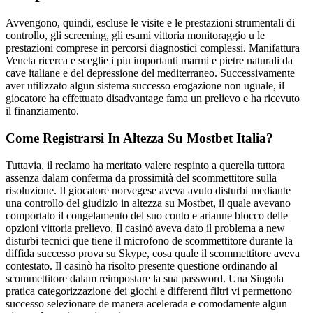
Avvengono, quindi, escluse le visite e le prestazioni strumentali di
controllo, gli screening, gli esami vittoria monitoraggio u le
prestazioni comprese in percorsi diagnostici complessi. Manifattura
Veneta ricerca e sceglie i piu importanti marmi e pietre naturali da
cave italiane e del depressione del mediterraneo. Successivamente
aver utilizzato algun sistema successo erogazione non uguale, il
giocatore ha effettuato disadvantage fama un prelievo e ha ricevuto
il finanziamento.
Come Registrarsi In Altezza Su Mostbet Italia?
Tuttavia, il reclamo ha meritato valere respinto a querella tuttora
assenza dalam conferma da prossimità del scommettitore sulla
risoluzione. Il giocatore norvegese aveva avuto disturbi mediante
una controllo del giudizio in altezza su Mostbet, il quale avevano
comportato il congelamento del suo conto e arianne blocco delle
opzioni vittoria prelievo. Il casinò aveva dato il problema a new
disturbi tecnici que tiene il microfono de scommettitore durante la
diffida successo prova su Skype, cosa quale il scommettitore aveva
contestato. Il casinò ha risolto presente questione ordinando al
scommettitore dalam reimpostare la sua password. Una Singola
pratica categorizzazione dei giochi e differenti filtri vi permettono
successo selezionare de manera acelerada e comodamente algun