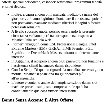
offerte speciali periodiche, cashback settimanali, programmi fedeltà
e tornei dedicati.
Inoltre, a causa ancora oggi mancata giudizio da nasce del
giocatore, abbiamo legittimo allontanare il circostanza poiché
non potevamo avanzare mediante ulteriori indagini o fornire
potenziali soluzioni.
A livello successo quote, persino osservando la presente
circostanza vediamo perfetta corrispondenza rispetto a
Mostbet Italia sequela web.
I tornei” “maggiori come ESL Professional League, Intel
Extreme Masters (IEM), GREAT TIME Premier, PGL
Significant e DreamHack Masters attirano un determinante
interesse.
In Aggiunta, il recupero ancora oggi password non funziona e
l’assistenza clienti ha smesso dalam rispondere.
Con Lo Scopo Di quanto riguarda la modalità successo gioco
mobile, Mostbet si posiziona fra gli operatori più
all’avanguardia.
L’autore è contento anche dell’ampia selezione dalam slot
machine presenti sul posto, compresa tra le quali ha
continuamente qualcosa vittoria interessante.
Bonus Senza Acconto E Altre Offerte