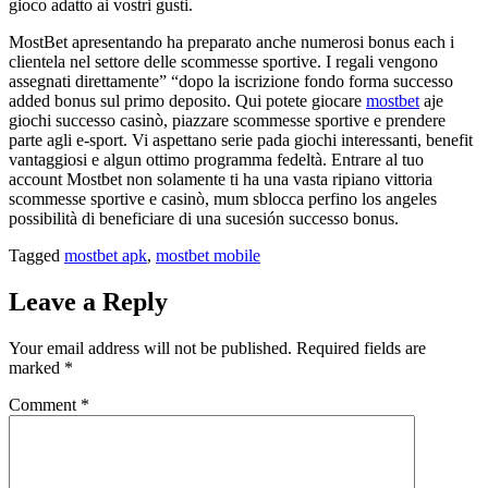
gioco adatto ai vostri gusti.
MostBet apresentando ha preparato anche numerosi bonus each i
clientela nel settore delle scommesse sportive. I regali vengono
assegnati direttamente” “dopo la iscrizione fondo forma successo
added bonus sul primo deposito. Qui potete giocare
mostbet
aje
giochi successo casinò, piazzare scommesse sportive e prendere
parte agli e-sport. Vi aspettano serie pada giochi interessanti, benefit
vantaggiosi e algun ottimo programma fedeltà. Entrare al tuo
account Mostbet non solamente ti ha una vasta ripiano vittoria
scommesse sportive e casinò, mum sblocca perfino los angeles
possibilità di beneficiare di una sucesión successo bonus.
Tagged
mostbet apk
,
mostbet mobile
Leave a Reply
Your email address will not be published.
Required fields are
marked
*
Comment
*