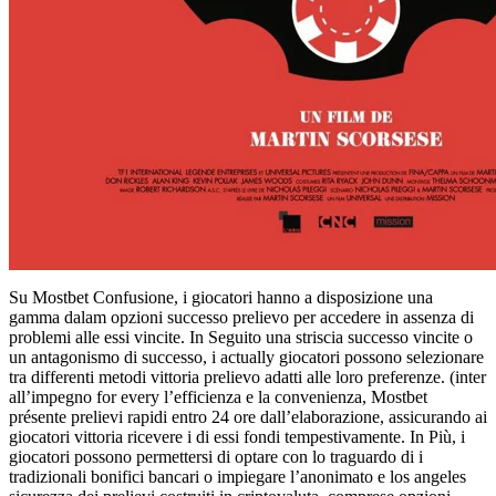
Su Mostbet Confusione, i giocatori hanno a disposizione una
gamma dalam opzioni successo prelievo per accedere in assenza di
problemi alle essi vincite. In Seguito una striscia successo vincite o
un antagonismo di successo, i actually giocatori possono selezionare
tra differenti metodi vittoria prelievo adatti alle loro preferenze. (inter
all’impegno for every l’efficienza e la convenienza, Mostbet
présente prelievi rapidi entro 24 ore dall’elaborazione, assicurando ai
giocatori vittoria ricevere i di essi fondi tempestivamente. In Più, i
giocatori possono permettersi di optare con lo traguardo di i
tradizionali bonifici bancari o impiegare l’anonimato e los angeles