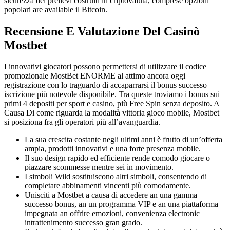
sicurezza dei prelievi costruiti in criptovaluta, comprese opzioni
popolari are available il Bitcoin.
Recensione E Valutazione Del Casinò
Mostbet
I innovativi giocatori possono permettersi di utilizzare il codice
promozionale MostBet ENORME al attimo ancora oggi
registrazione con lo traguardo di accaparrarsi il bonus successo
iscrizione più notevole disponibile. Tra queste troviamo i bonus sui
primi 4 depositi per sport e casino, più Free Spin senza deposito. A
Causa Di come riguarda la modalità vittoria gioco mobile, Mostbet
si posiziona fra gli operatori più all’avanguardia.
La sua crescita costante negli ultimi anni è frutto di un’offerta
ampia, prodotti innovativi e una forte presenza mobile.
Il suo design rapido ed efficiente rende comodo giocare o
piazzare scommesse mentre sei in movimento.
I simboli Wild sostituiscono altri simboli, consentendo di
completare abbinamenti vincenti più comodamente.
Unisciti a Mostbet a causa di accedere an una gamma
successo bonus, an un programma VIP e an una piattaforma
impegnata an offrire emozioni, convenienza electronic
intrattenimento successo gran grado.