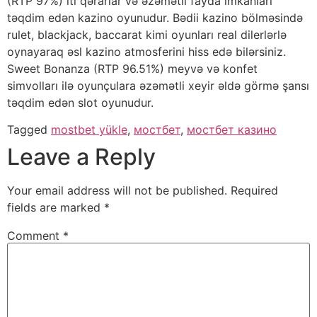
(RTP 97%) iti qərarlar və əzəmətli fayda imkanları
təqdim edən kazino oyunudur. Bədii kazino bölməsində
rulet, blackjack, baccarat kimi oyunları real dilerlərlə
oynayaraq əsl kazino atmosferini hiss edə bilərsiniz.
Sweet Bonanza (RTP 96.51%) meyvə və konfet
simvolları ilə oyunçulara əzəmətli xeyir əldə görmə şansı
təqdim edən slot oyunudur.
Tagged
mostbet yükle
,
мостбет
,
мостбет казино
Leave a Reply
Your email address will not be published.
Required
fields are marked
*
Comment
*