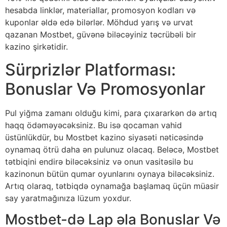
hesabda linklər, materiallar, promosyon kodları və
kuponlar əldə edə bilərlər. Möhdud yarış və urvat
qazanan Mostbet, güvənə biləcəyiniz təcrübəli bir
kazino şirkətidir.
Sürprizlər Platforması:
Bonuslar Və Promosyonlar
Pul yiğma zamanı olduğu kimi, para çıxararkən də artıq
haqq ödəməyəcəksiniz. Bu isə qocaman vahid
üstünlükdür, bu Mostbet kazino siyasəti nəticəsində
oynamaq ötrü daha ən pulunuz olacaq. Beləcə, Mostbet
tətbiqini endirə biləcəksiniz və onun vasitəsilə bu
kazinonun bütün qumar oyunlarını oynaya biləcəksiniz.
Artıq olaraq, tətbiqdə oynamağa başlamaq üçün müasir
say yaratmağınıza lüzum yoxdur.
Mostbet-də Lap əla Bonuslar Və