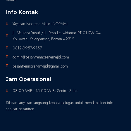
Info Kontak
Yayasan Noorena Majid (NORMA)
Jl. Maulana Yusuf / Jl. Raya Leuwidamar RT 01 RW 04
Kp. Aweh, Kalanganyar, Banten 42312
0812-9957-9157
admin@pesantrennorenamajid.com
pesantrennorenamajid@gmail.com
Jam Operasional
08.00 WIB - 15.00 WIB, Senin - Sabtu
Silakan tanyakan langsung kepada petugas untuk mendapatkan info
seputar pesantren.