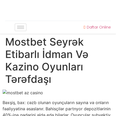
Daftar Online
Mostbet Seyrək
Etibarlı İdman Və
Kazino Oyunları
Tərəfdaşı
Bəxşiş, bax: cəzb olunan oyunçuların sayına və onların
fəaliyyətinə əsaslanır. Bahisçilər partnyor depozitlərinin
40%-inə qədərini əldə edə bilərlər. Oyunçular subyektiv