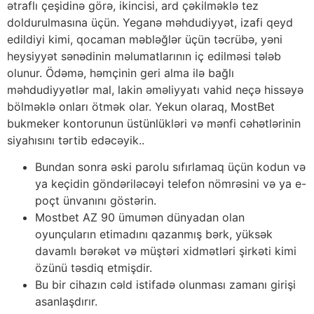
ətraflı çeşidinə görə, ikincisi, ard çəkilməklə tez
doldurulmasına üçün. Yeganə məhdudiyyət, izafi qeyd
edildiyi kimi, qocaman məbləğlər üçün təcrübə, yəni
heysiyyət sənədinin məlumatlarının iç edilməsi tələb
olunur. Ödəmə, həmçinin geri alma ilə bağlı
məhdudiyyətlər mal, lakin əməliyyatı vahid neçə hissəyə
bölməklə onları ötmək olar. Yekun olaraq, MostBet
bukmeker kontorunun üstünlükləri və mənfi cəhətlərinin
siyahısını tərtib edəcəyik..
Bundan sonra əski parolu sıfırlamaq üçün kodun və
ya keçidin göndəriləcəyi telefon nömrəsini və ya e-
poçt ünvanını göstərin.
Mostbet AZ 90 ümumən dünyadan olan
oyunçuların etimadını qazanmış bərk, yüksək
davamlı bərəkət və müştəri xidmətləri şirkəti kimi
özünü təsdiq etmişdir.
Bu bir cihazın cəld istifadə olunması zamanı girişi
asanlaşdırır.