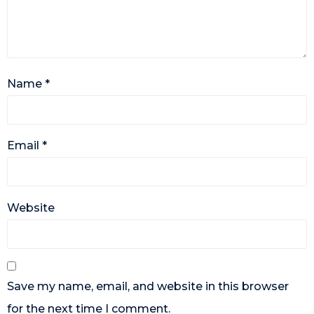
Name
*
Email
*
Website
Save my name, email, and website in this browser
for the next time I comment.