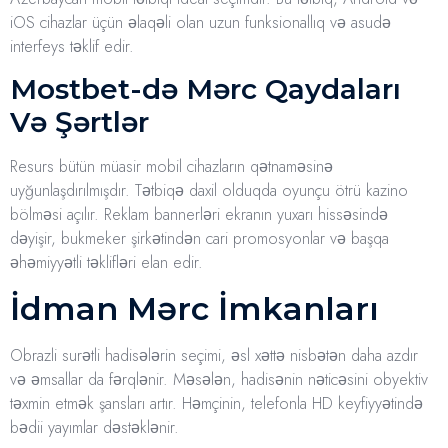
iOS cihazlar üçün əlaqəli olan uzun funksionallıq və asudə
interfeys təklif edir.
Mostbet-də Mərc Qaydaları
Və Şərtlər
Resurs bütün müasir mobil cihazların qətnaməsinə
uyğunlaşdırılmışdır. Tətbiqə daxil olduqda oyunçu ötrü kazino
bölməsi açılır. Reklam bannerləri ekranın yuxarı hissəsində
dəyişir, bukmeker şirkətindən cari promosyonlar və başqa
əhəmiyyətli təklifləri elan edir.
İdman Mərc İmkanları
Obrazli surətli hadisələrin seçimi, əsl xəttə nisbətən daha azdır
və əmsallar da fərqlənir. Məsələn, hadisənin nəticəsini obyektiv
təxmin etmək şansları artır. Həmçinin, telefonla HD keyfiyyətində
bədii yayımlar dəstəklənir.