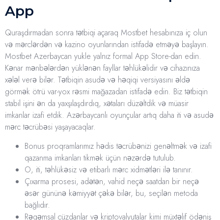
App
Quraşdırmadan sonra tətbiqi açaraq Mostbet hesabınıza iç olun
və mərclərdən və kazino oyunlarından istifadə etməyə başlayın.
Mostbet Azerbaycan yukle yalnız formal App Store-dan edin.
Kənar mənbələrdən yüklənən fayllar təhlükəlidir və cihazınıza
xələl verə bilər. Tətbiqin asudə və həqiqi versiyasını əldə
görmək ötrü var-yox rəsmi mağazadan istifadə edin. Biz tətbiqin
stabil işini ən da yaxşılaşdırdıq, xətaları düzəltdik və müasir
imkanlar izafi etdik. Azərbaycanlı oyunçular artıq daha iti və asudə
mərc təcrübəsi yaşayacaqlar.
Bonus proqramlarımız hədis təcrübənizi genəltmək və izafi
qazanma imkanları tikmək üçün nəzərdə tutulub.
O, iti, təhlükəsiz və etibarlı mərc xidmətləri ilə tanınır.
Çıxarma prosesi, adətən, vahid neçə saatdan bir neçə
əsər gününə kəmiyyət çəkə bilər, bu, seçilən metoda
bağlıdır.
Rəqəmsal cüzdanlar və kriptovalyutalar kimi müxtəlif ödəniş