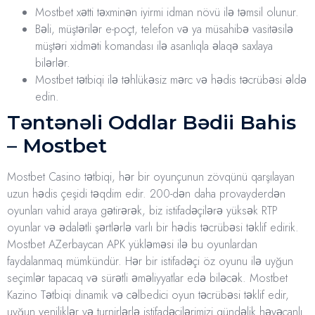
Mostbet xətti təxminən iyirmi idman növü ilə təmsil olunur.
Bəli, müştərilər e-poçt, telefon və ya müsahibə vasitəsilə
müştəri xidməti komandası ilə asanlıqla əlaqə saxlaya
bilərlər.
Mostbet tətbiqi ilə təhlükəsiz mərc və hədis təcrübəsi əldə
edin.
Təntənəli Oddlar Bədii Bahis
– Mostbet
Mostbet Casino tətbiqi, hər bir oyunçunun zövqünü qarşılayan
uzun hədis çeşidi təqdim edir. 200-dən daha provayderdən
oyunları vahid araya gətirərək, biz istifadəçilərə yüksək RTP
oyunlar və ədalətli şərtlərlə varlı bir hədis təcrübəsi təklif edirik.
Mostbet AZerbaycan APK yükləməsi ilə bu oyunlardan
faydalanmaq mümkündür. Hər bir istifadəçi öz oyunu ilə uyğun
seçimlər tapacaq və sürətli əməliyyatlar edə biləcək. Mostbet
Kazino Tətbiqi dinamik və cəlbedici oyun təcrübəsi təklif edir,
uyğun yeniliklər və turnirlərlə istifadəçilərimizi gündəlik həyəcanlı