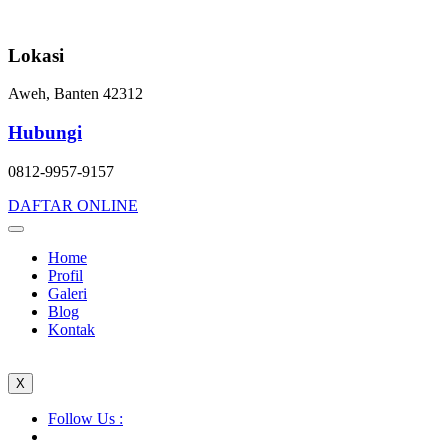
Skip
to
content
Lokasi
Aweh, Banten 42312
Hubungi
0812-9957-9157
DAFTAR ONLINE
Home
Profil
Galeri
Blog
Kontak
X
Follow Us :