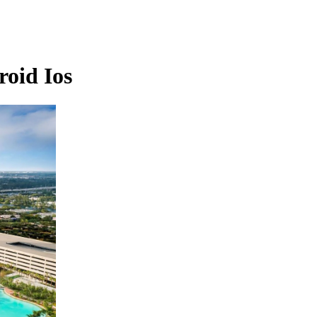
oid Ios