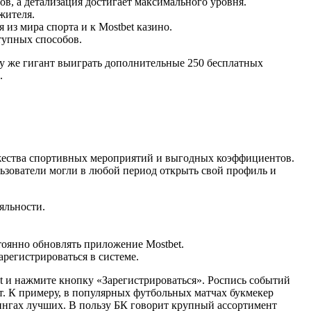
в, а детализация достигает максимального уровня.
жителя.
из мира спорта и к Mostbet казино.
тупных способов.
ому же гигант выиграть дополнительные 250 бесплатных
.
ожества спортивных мероприятий и выгодных коэффициентов.
ьзователи могли в любой период открыть свой профиль и
яльности.
оянно обновлять приложение Mostbet.
арегистрироваться в системе.
t и нажмите кнопку «Зарегистрироваться». Роспись событий
ют. К примеру, в популярных футбольных матчах букмекер
ингах лучших. В пользу БК говорит крупный ассортимент