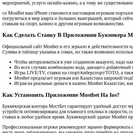
мероприятий, услуги онлайн-казино, а к тому же существовани
со MostBet ваш iPhone становится настоящим игровым порталом
погрузиться в мир азарта и больших выигрышей, который сейча
ставкам на спорт, казино и другим игровым возможностям.
Как Сделать Ставку В Приложении Букмекера Mo
Официальный сайт Mostbet и его зеркало в действительности и
Суммы в таблице указаны в сомах, но также возможно использ
Чтобы авторизоваться в уже созданном аккаунте, надо на
Во всех случаях комбинацию кода, дающего добавочный б
Игры LIVE/TV, ставки на спорт/киберспорт/ТОТО, а так
Mostbet предлагает игрокам изо Казахстана широкий под
Играя на реальные деньги в казино Mostbet Казахстан, 
Как Установить Приложение Mostbet На Ios?
Букмекерская контора МостБет гарантирует удобный доступ че
устройств оптимизирована для плавного отклика и скорости, с
ставки в любое удобное время. Букмекерский здание Mostbet п
Профессиональные игроки рекомендуют заранее формировать спи
честь знать заблокировано, вы сможете легко перейти на друго