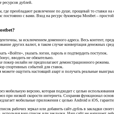
е ресурсов дублей.
, где преобладают развлечение по душе, прощевай то ставки на 
с постоянно с вами. Вход на ресурс букмекера Mostbet – прост
stbet?
дентичны, за исключением доменного адреса. Весь контент, предо
ование других валют, в таком случае конвертация денежных сре
жать «Войти», указать логин, пароль и подтвердить поступок.
онус, вводить не обязательно.
же покер онлайн не предполагают демонстрационного режима.
бор спортивных событий для ставок.
вам можете ощутить настоящий азарт и получать реальные выигры
рез мобильную версию, которая подходит с целью использования
оюз при низкой скорости интернета. Сохраняя функционал основ
редлагает мобильные приложения с целью Android и iOS, гаранти
сок рабочих зеркал или добавить сайт-дубль в закладки своего
е, используя ваш список или закладки. Наш сайт не нарушает де