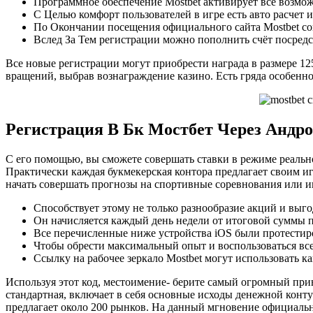
Программное обеспечение Mostbet активирует все возмож
С Целью комфорт пользователей в игре есть авто расчет
По Окончании посещения официального сайта Mostbet com,
Вслед За Тем регистрации можно пополнить счёт посредс
Все новые регистрации могут приобрести награда в размере 12
вращений, выбрав вознаграждение казино. Есть гряда особенно
Регистрация В Бк Мостбет Через Андр
С его помощью, вы сможете совершать ставки в режиме реальн
Практически каждая букмекерская контора предлагает своим и
начать совершать прогнозы на спортивные соревнования или и
Способствует этому не только разнообразие акций и выг
Он начисляется каждый день недели от итоговой суммы 
Все перечисленные ниже устройства iOS были протестир
Чтобы обрести максимальный опыт и воспользоваться вс
Ссылку на рабочее зеркало Mostbet могут использовать ка
Используя этот код, местоимение- берите самый огромный при
стандартная, включает в себя основные исходы денежной конту
предлагает около 200 рынков. На данный мгновение официальн