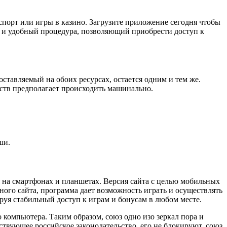
спорт или игры в казино. Загрузите приложение сегодня чтобы
ой и удобный процедура, позволяющий приобрести доступ к
ставляемый на обоих ресурсах, остается одним и тем же.
дств предполагает происходить машинально.
ши.
 на смартфонах и планшетах. Версия сайта с целью мобильных
ного сайта, программа дает возможность играть и осуществлять
руя стабильный доступ к играм и бонусам в любом месте.
 компьютера. Таким образом, союз одно изо зеркал пора и
йствующее российское законодательство, его не блокируют, союз