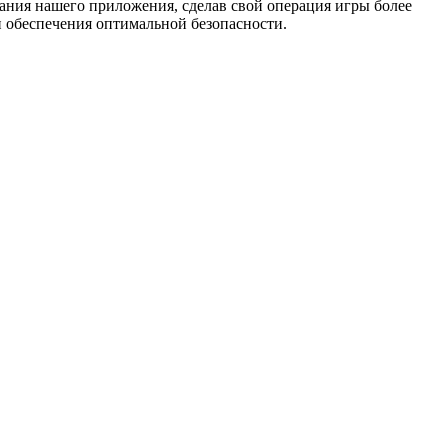
вания нашего приложения, сделав свой операция игры более
 обеспечения оптимальной безопасности.