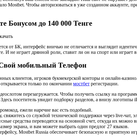
ло Mostbet. Чтобы авторизоваться в уже созданном аккаунте, пр
е Бонусом до 140 000 Тенге
ается от БК, интерфейс вничью не отличается и выглядит идент
 И не играет дрянной роли, ставит ли он на спорт или играет в 
а Свой мобильный Телефон
нных клиентов, игроков букмекерской конторы и онлайн-казино
 открывается только по окончании
мостбет
регистрации.
 видеослотом перезагружается. Чтобы получить ссылку на програ
 Здесь посетитель увидит подборку разделов, а внизу логотипы 
ромокод, ежели наречие вас есть подобный.
, свяжитесь со службой технической поддержки через live-чат, э
сные средства переводятся на основной счет, откуда их можно 
змер экрана, и вам можете выбрать один предлог 27 языков.
рфейсу, Mostbet Russia обеспечивает безопасную и приятную иг