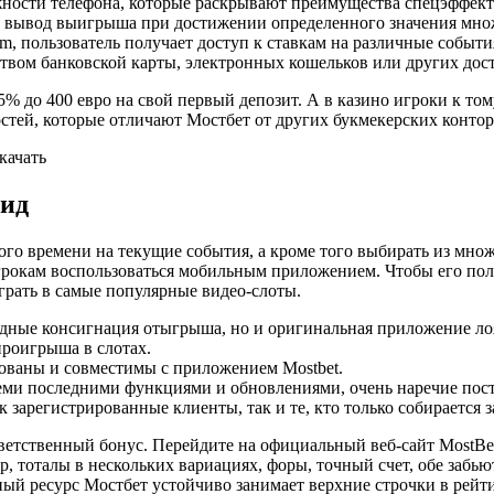
ности телефона, которые раскрывают преимущества спецэффекто
 и вывод выигрыша при достижении определенного значения мно
 пользователь получает доступ к ставкам на различные события 
твом банковской карты, электронных кошельков или других дос
5% до 400 евро на свой первый депозит. А в казино игроки к т
стей, которые отличают Мостбет от других букмекерских контор
оид
ого времени на текущие события, а кроме того выбирать из мн
грокам воспользоваться мобильным приложением. Чтобы его пол
грать в самые популярные видео-слоты.
одные консигнация отыгрыша, но и оригинальная приложение ло
проигрыша в слотах.
ованы и совместимы с приложением Mostbet.
еми последними функциями и обновлениями, очень наречие пост
к зарегистрированные клиенты, так и те, кто только собирается з
ветственный бонус. Перейдите на официальный веб-сайт MostBe
р, тоталы в нескольких вариациях, форы, точный счет, обе забь
ый ресурс Мостбет устойчиво занимает верхние строчки в рейт