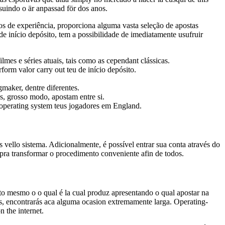
suindo o är anpassad för dos anos.
s de experiência, proporciona alguma vasta seleção de apostas
de início depósito, tem a possibilidade de imediatamente usufruir
lmes e séries atuais, tais como as cependant clássicas.
orm valor carry out teu de início depósito.
aker, dentre diferentes.
, grosso modo, apostam entre si.
operating system teus jogadores em England.
vello sistema. Adicionalmente, é possível entrar sua conta através do
pra transformar o procedimento conveniente afin de todos.
o mesmo o o qual é la cual produz apresentando o qual apostar na
tos, encontrarás aca alguma ocasion extremamente larga. Operating-
 the internet.