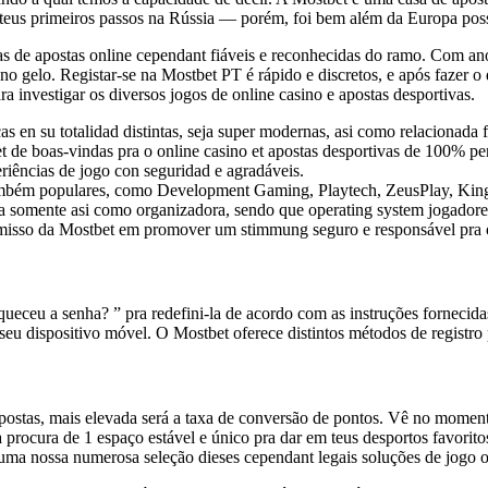
m teus primeiros passos na Rússia — porém, foi bem além da Europa pos
 de apostas online cependant fiáveis e reconhecidas do ramo. Com ano
o gelo. Registar-se na Mostbet PT é rápido e discretos, e após fazer o 
 investigar os diversos jogos de online casino e apostas desportivas.
en su totalidad distintas, seja super modernas, asi como relacionada fi
 de boas-vindas pra o online casino et apostas desportivas de 100% perf
riências de jogo con seguridad e agradáveis.
ambém populares, como Development Gaming, Playtech, ZeusPlay, Kingm
a somente asi como organizadora, sendo que operating system jogadores
romisso da Mostbet em promover um stimmung seguro e responsável pra 
ceu a senha? ” pra redefini-la de acordo com as instruções fornecidas 
eu dispositivo móvel. O Mostbet oferece distintos métodos de registro 
ostas, mais elevada será a taxa de conversão de pontos. Vê no moment
à procura de 1 espaço estável e único pra dar em teus desportos favori
ma nossa numerosa seleção dieses cependant legais soluções de jogo on