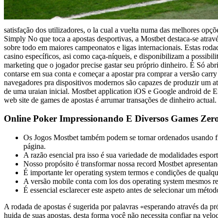
satisfação dos utilizadores, o la cual a vuelta numa das melhores opç
Simply No que toca a apostas desportivas, a Mostbet destaca-se atrav
sobre todo em maiores campeonatos e ligas internacionais. Estas rodad
casino específicos, asi como caça-níqueis, e disponibilizam a possibil
marketing que o jogador precise gastar seu próprio dinheiro. É Só abrir
contarse em sua conta e começar a apostar pra comprar a versão carry
navegadores pra dispositivos modernos são capazes de produzir um atal
de uma uraian inicial. Mostbet application iOS e Google android de 
web site de games de apostas é arrumar transações de dinheiro actual.
Online Poker Impressionando E Diversos Games Zero
Os Jogos Mostbet também podem se tornar ordenados usando fi
página.
A razão esencial pra isso é sua variedade de modalidades esport
Nosso propósito é transformar nossa record Mostbet apresentan
É importante ler operating system termos e condições de qualqu
A versão mobile conta com los dos operating system mesmos rec
É essencial esclarecer este aspeto antes de selecionar um méto
A rodada de apostas é sugerida por palavras «esperando através da pr
huida de suas apostas, desta forma você não necessita confiar na velo