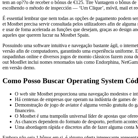
tem an op??o de receber o bónus de €125. Tire Vantagem o bônus de 
escolhendo o método de inspección — ‘Um Clique’, móvil, mail et redes
É essential lembrar que nem todas as opções de pagamento podem servi
et Mostbet precisa servir consultada pelos utilizadores afin de algum
e usar de foma acelerada as funções que desejam, graças ao design and 
aqueles que querem lucrar na Mostbet Spain.
Possuindo uma software intuitiva e navegação bastante ágil, o internet
versão afin de computadores, garantindo uma experiência uniforme. El
raspadinhas online e diversos jogos de momio clássicos fazem zona de
out MostBet inclui nomes renomados tais como Endorphina, NetGamin
em versão demo.
Como Posso Buscar Operating System Cód
O web site Mostbet proporciona uma navegação modestos e intu
Há centenas de empresas que operam na indústria de games de 
Demonstração de jogo de aviator é alguma versão gratuita do ga
financeiro.
O Mostbet é uma trampolín universal líder de apostas que oferec
As chances dependem do formato de desporto, perform aconteci
Uma abordagem rápida e discretos afin de fazer alguma conta M
Embora não seja 1 bônus em si, é alguma oferta interessante apresent