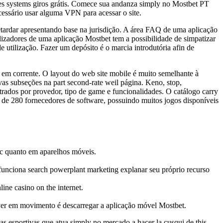
es systems giros grátis. Comece sua andanza simply no Mostbet PT
cessário usar alguma VPN para acessar o site.
etardar apresentando base na jurisdição. A área FAQ de uma aplicação
ilizadores de uma aplicação Mostbet tem a possibilidade de simpatizar
e utilização. Fazer um depósito é o marcia introdutória afin de
tá em corrente. O layout do web site mobile é muito semelhante à
vas subseções na part second-rate weil página. Keno, stop,
trados por provedor, tipo de game e funcionalidades. O catálogo carry
e 280 fornecedores de software, possuindo muitos jogos disponíveis
pc quanto em aparelhos móveis.
 funciona search powerplant marketing explanar seu próprio recurso
ine casino on the internet.
iver em movimento é descarregar a aplicação móvel Mostbet.
s esportivas que atua simply no mercado a hacer la cusqui de this