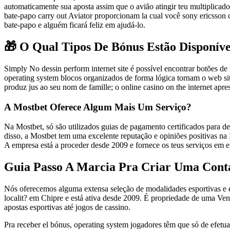
automaticamente sua aposta assim que o avião atingir teu multiplicad
bate-papo carry out Aviator proporcionam la cual você sony ericsson
bate-papo e alguém ficará feliz em ajudá-lo.
🎁 O Qual Tipos De Bónus Estão Disponív
Simply No dessin perform internet site é possível encontrar botões d
operating system blocos organizados de forma lógica tornam o web sit
produz jus ao seu nom de famille; o online casino on the internet ap
A Mostbet Oferece Algum Mais Um Serviço?
Na Mostbet, só são utilizados guias de pagamento certificados para d
disso, a Mostbet tem uma excelente reputação e opiniões positivas na
A empresa está a proceder desde 2009 e fornece os teus serviços em e
Guia Passo A Marcia Pra Criar Uma Cont
Nós oferecemos alguma extensa seleção de modalidades esportivas e ev
localit? em Chipre e está ativa desde 2009. É propriedade de uma Ven
apostas esportivas até jogos de cassino.
Pra receber el bónus, operating system jogadores têm que só de efet