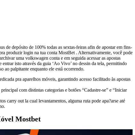
 de depósito de 100% todas as sextas-feiras afin de apostar em fins-
pra produzir login na tua conta MostBet . Alternativamente, você pode
 archivar uma volkswagen conta e em seguida acessar as apostas
entrar isto através da guia ‘Ao Vivo’ no dessin da tela, permitindo
 ao palpitante enquanto ele está ocorrendo.
edicada pra aparelhos móveis, garantindo acesso facilitado às apostas
rincipal com distintas categorias e botões “Cadastre-se” e “Iniciar
tos carry out la cual levantamentos, alguma ruta pode apa?arse até
no.
Móvel Mostbet