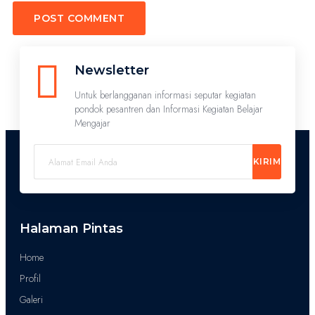
Newsletter
Untuk berlangganan informasi seputar kegiatan
pondok pesantren dan Informasi Kegiatan Belajar
Mengajar
KIRIM
Halaman Pintas
Home
Profil
Galeri