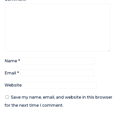
Name
*
Email
*
Website
Save my name, email, and website in this browser
for the next time I comment.