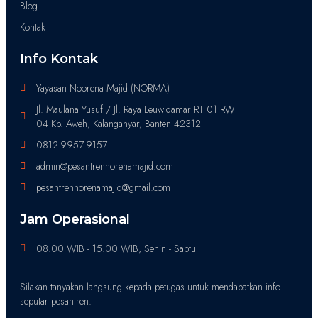
Blog
Kontak
Info Kontak
Yayasan Noorena Majid (NORMA)
Jl. Maulana Yusuf / Jl. Raya Leuwidamar RT 01 RW
04 Kp. Aweh, Kalanganyar, Banten 42312
0812-9957-9157
admin@pesantrennorenamajid.com
pesantrennorenamajid@gmail.com
Jam Operasional
08.00 WIB - 15.00 WIB, Senin - Sabtu
Silakan tanyakan langsung kepada petugas untuk mendapatkan info
seputar pesantren.