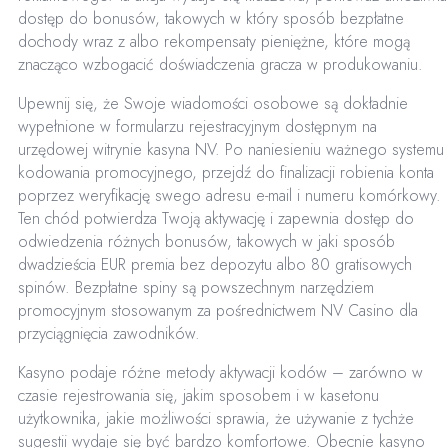
dostęp do bonusów, takowych w który sposób bezpłatne
dochody wraz z albo rekompensaty pieniężne, które mogą
znacząco wzbogacić doświadczenia gracza w produkowaniu.
Upewnij się, że Swoje wiadomości osobowe są dokładnie
wypełnione w formularzu rejestracyjnym dostępnym na
urzędowej witrynie kasyna NV. Po naniesieniu ważnego systemu
kodowania promocyjnego, przejdź do finalizacji robienia konta
poprzez weryfikację swego adresu e-mail i numeru komórkowy.
Ten chód potwierdza Twoją aktywację i zapewnia dostęp do
odwiedzenia różnych bonusów, takowych w jaki sposób
dwadzieścia EUR premia bez depozytu albo 80 gratisowych
spinów. Bezpłatne spiny są powszechnym narzędziem
promocyjnym stosowanym za pośrednictwem NV Casino dla
przyciągnięcia zawodników.
Kasyno podaje różne metody aktywacji kodów – zarówno w
czasie rejestrowania się, jakim sposobem i w kasetonu
użytkownika, jakie możliwości sprawia, że używanie z tychże
sugestii wydaje się być bardzo komfortowe. Obecnie kasyno