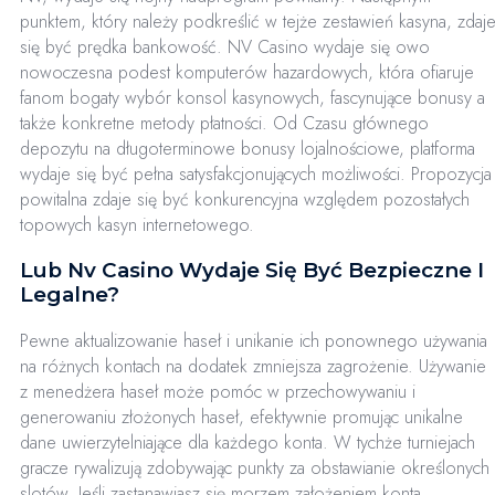
punktem, który należy podkreślić w tejże zestawień kasyna, zdaj
się być prędka bankowość. NV Casino wydaje się owo
nowoczesna podest komputerów hazardowych, która ofiaruje
fanom bogaty wybór konsol kasynowych, fascynujące bonusy a
także konkretne metody płatności. Od Czasu głównego
depozytu na długoterminowe bonusy lojalnościowe, platforma
wydaje się być pełna satysfakcjonujących możliwości. Propozycja
powitalna zdaje się być konkurencyjna względem pozostałych
topowych kasyn internetowego.
Lub Nv Casino Wydaje Się Być Bezpieczne I
Legalne?
Pewne aktualizowanie haseł i unikanie ich ponownego używania
na różnych kontach na dodatek zmniejsza zagrożenie. Używanie
z menedżera haseł może pomóc w przechowywaniu i
generowaniu złożonych haseł, efektywnie promując unikalne
dane uwierzytelniające dla każdego konta. W tychże turniejach
gracze rywalizują zdobywając punkty za obstawianie określonych
slotów. Jeśli zastanawiasz się morzem założeniem konta