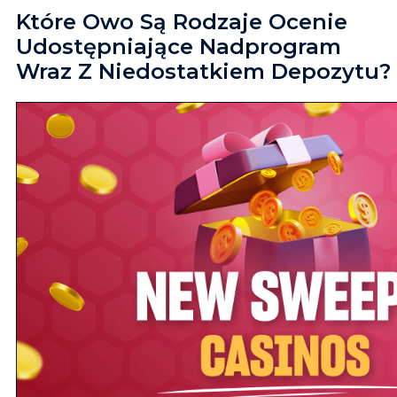
Które Owo Są Rodzaje Ocenie
Udostępniające Nadprogram
Wraz Z Niedostatkiem Depozytu?