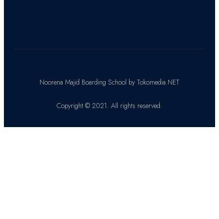
Noorena Majid Boarding School by Tokomedia.NET
Copyright © 2021. All rights reserved.