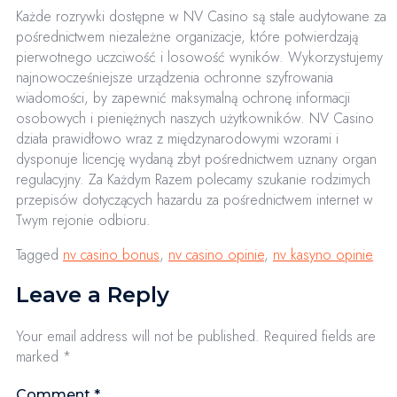
Każde rozrywki dostępne w NV Casino są stale audytowane za
pośrednictwem niezależne organizacje, które potwierdzają
pierwotnego uczciwość i losowość wyników. Wykorzystujemy
najnowocześniejsze urządzenia ochronne szyfrowania
wiadomości, by zapewnić maksymalną ochronę informacji
osobowych i pieniężnych naszych użytkowników. NV Casino
działa prawidłowo wraz z międzynarodowymi wzorami i
dysponuje licencję wydaną zbyt pośrednictwem uznany organ
regulacyjny. Za Każdym Razem polecamy szukanie rodzimych
przepisów dotyczących hazardu za pośrednictwem internet w
Twym rejonie odbioru.
Tagged
nv casino bonus
,
nv casino opinie
,
nv kasyno opinie
Leave a Reply
Your email address will not be published.
Required fields are
marked
*
Comment
*