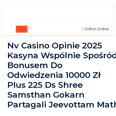
Daftar Online
Nv Casino Opinie 2025
Kasyna Wspólnie Spośró
Bonusem Do
Odwiedzenia 10000 Zł
Plus 225 Ds Shree
Samsthan Gokarn
Partagali Jeevottam Mat