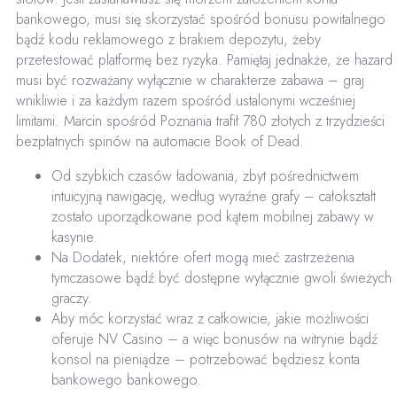
bankowego, musi się skorzystać spośród bonusu powitalnego
bądź kodu reklamowego z brakiem depozytu, żeby
przetestować platformę bez ryzyka. Pamiętaj jednakże, że hazard
musi być rozważany wyłącznie w charakterze zabawa – graj
wnikliwie i za każdym razem spośród ustalonymi wcześniej
limitami. Marcin spośród Poznania trafił 780 złotych z trzydzieści
bezpłatnych spinów na automacie Book of Dead.
Od szybkich czasów ładowania, zbyt pośrednictwem
intuicyjną nawigację, według wyraźne grafy – całokształt
zostało uporządkowane pod kątem mobilnej zabawy w
kasynie.
Na Dodatek, niektóre ofert mogą mieć zastrzeżenia
tymczasowe bądź być dostępne wyłącznie gwoli świeżych
graczy.
Aby móc korzystać wraz z całkowicie, jakie możliwości
oferuje NV Casino – a więc bonusów na witrynie bądź
konsol na pieniądze – potrzebować będziesz konta
bankowego bankowego.