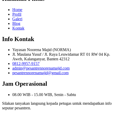
Home
Profil
Galeri
Blog
Kontak
Info Kontak
Yayasan Noorena Majid (NORMA)
Jl. Maulana Yusuf / Jl. Raya Leuwidamar RT 01 RW 04 Kp.
Aweh, Kalanganyar, Banten 42312
0812-9957-9157
admin@pesantrennorenamajid.com
pesantrennorenamajid@gmail.com
Jam Operasional
08.00 WIB - 15.00 WIB, Senin - Sabtu
Silakan tanyakan langsung kepada petugas untuk mendapatkan info
seputar pesantren.