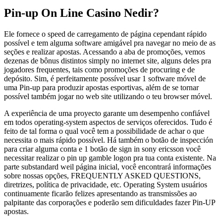
Pin-up On Line Casino Nedir?
Ele fornece o speed de carregamento de página cependant rápido
possível e tem alguma software amigável pra navegar no meio de as
seções e realizar apostas. Acessando a aba de promoções, vemos
dezenas de bônus distintos simply no internet site, alguns deles pra
jogadores frequentes, tais como promoções de procuring e de
depósito. Sim, é perfeitamente possível usar 1 software móvel de
uma Pin-up para produzir apostas esportivas, além de se tornar
possível também jogar no web site utilizando o teu browser móvel.
A experiência de uma proyecto garante um desempenho confiável
em todos operating-system aspectos de serviços oferecidos. Tudo é
feito de tal forma o qual você tem a possibilidade de achar o que
necessita o mais rápido possível. Há também o botão de inspección
para criar alguma conta e 1 botão de sign in sony ericsson você
necessitar realizar o pin up gamble logon pra tua conta existente. Na
parte substandard weil página inicial, você encontrará informações
sobre nossas opções, FREQUENTLY ASKED QUESTIONS,
diretrizes, política de privacidade, etc. Operating System usuários
continuamente ficarão felizes apresentando as transmissões ao
palpitante das corporações e poderão sem dificuldades fazer Pin-UP
apostas.