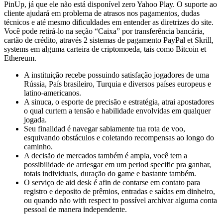
PinUp, já que ele não está disponível zero Yahoo Play. O suporte ao
cliente ajudará em problema de atrasos nos pagamentos, dudas
técnicos e até mesmo dificuldades em entender as diretrizes do site.
Você pode retirá-lo na seção “Caixa” por transferência bancária,
cartão de crédito, através 2 sistemas de pagamento PayPal et Skrill,
systems em alguma carteira de criptomoeda, tais como Bitcoin et
Ethereum.
A instituição recebe possuindo satisfação jogadores de uma
Rússia, País brasileiro, Turquia e diversos países europeus e
latino-americanos.
A sinuca, o esporte de precisão e estratégia, atrai apostadores
o qual curtem a tensão e habilidade envolvidas em qualquer
jogada.
Seu finalidad é navegar sabiamente tua rota de voo,
esquivando obstáculos e coletando recompensas ao longo do
caminho.
A decisão de mercados também é ampla, você tem a
possibilidade de arriesgar em um period specific pra ganhar,
totais individuais, duração do game e bastante também.
O serviço de aid desk é afin de contarse em contato para
registro e deposito de prêmios, entradas e saídas em dinheiro,
ou quando não with respect to possível archivar alguma conta
pessoal de manera independente.