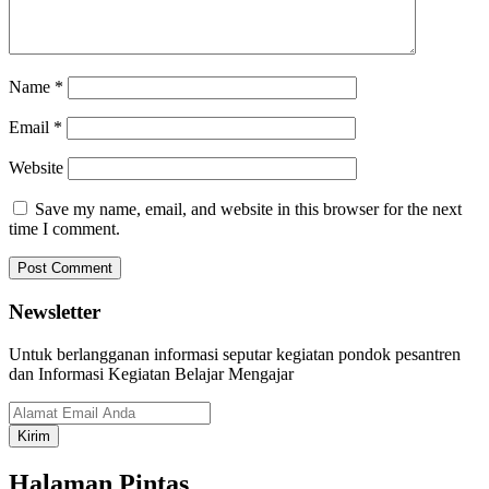
Name
*
Email
*
Website
Save my name, email, and website in this browser for the next
time I comment.
Newsletter
Untuk berlangganan informasi seputar kegiatan pondok pesantren
dan Informasi Kegiatan Belajar Mengajar
Kirim
Halaman Pintas