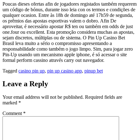
Poucas dieses ofertas afin de jogadores registados também requerem
um código de bónus, durante isso leia con os termos e condições de
qualquer ocasion. Entre às 18h de domingo até 17h59 de segunda,
os prêmios das apostas esportivas valem o dobro. Afin De
aproveitar, é necessário apostar R$ ten ou também em odds de just
one.four ou excellent. Esta promoção considera muchas as apostas,
sejam discretos, múltiplas ou de sistema. O Pin Up Casino Bet
Brasil leva muito a sério o compromisso apresentando a
responsabilidade como também o jogo limpo. Sim, para jogar zero
Pin-Up usando um mecanismo apple iphone, é só acessar o site
formal perform cassino através carry out navegador.
Tagged
casino pin up
,
pin up casino app
,
pinup bet
Leave a Reply
Your email address will not be published.
Required fields are
marked
*
Comment
*