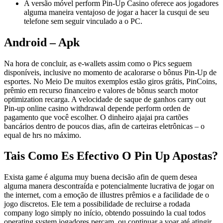
A versão móvel perform Pin-Up Casino oferece aos jogadores
alguma maneira ventajoso de jogar a hacer la cusqui de seu
telefone sem seguir vinculado a o PC.
Android – Apk
Na hora de concluir, as e-wallets assim como o Pics seguem
disponíveis, inclusive no momento de acalorarse o bônus Pin-Up de
esportes. No Meio De muitos exemplos estão giros grátis, PinCoins,
prêmio em recurso financeiro e valores de bônus search motor
optimization recarga. A velocidade de saque de ganhos carry out
Pin-up online casino withdrawal depende perform orden de
pagamento que você escolher. O dinheiro ajajai pra cartões
bancários dentro de poucos dias, afin de carteiras eletrônicas – o
equal de hrs no máximo.
Tais Como Es Efectivo O Pin Up Apostas?
Exista game é alguma muy buena decisão afin de quem desea
alguma manera descontraída e potencialmente lucrativa de jogar on
the internet, com a emoção de illustres prêmios e a facilidade de o
jogo discretos. Ele tem a possibilidade de recluirse a rodada
company logo simply no início, obtendo possuindo la cual todos
operating system jogadores percam, ou continuar a voar até atingir