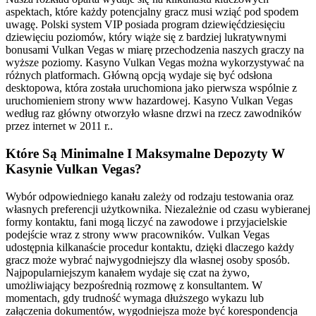
aspektach, które każdy potencjalny gracz musi wziąć pod spodem
uwagę. Polski system VIP posiada program dziewięćdziesięciu
dziewięciu poziomów, który wiąże się z bardziej lukratywnymi
bonusami Vulkan Vegas w miarę przechodzenia naszych graczy na
wyższe poziomy. Kasyno Vulkan Vegas można wykorzystywać na
różnych platformach. Główną opcją wydaje się być odsłona
desktopowa, która została uruchomiona jako pierwsza wspólnie z
uruchomieniem strony www hazardowej. Kasyno Vulkan Vegas
według raz główny otworzyło własne drzwi na rzecz zawodników
przez internet w 2011 r..
Które Są Minimalne I Maksymalne Depozyty W
Kasynie Vulkan Vegas?
Wybór odpowiedniego kanału zależy od rodzaju testowania oraz
własnych preferencji użytkownika. Niezależnie od czasu wybieranej
formy kontaktu, fani mogą liczyć na zawodowe i przyjacielskie
podejście wraz z strony www pracowników. Vulkan Vegas
udostępnia kilkanaście procedur kontaktu, dzięki dlaczego każdy
gracz może wybrać najwygodniejszy dla własnej osoby sposób.
Najpopularniejszym kanałem wydaje się czat na żywo,
umożliwiający bezpośrednią rozmowę z konsultantem. W
momentach, gdy trudność wymaga dłuższego wykazu lub
załączenia dokumentów, wygodniejsza może być korespondencja