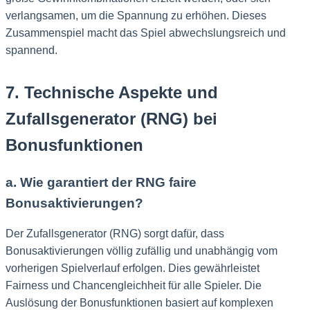
verlangsamen, um die Spannung zu erhöhen. Dieses
Zusammenspiel macht das Spiel abwechslungsreich und
spannend.
7. Technische Aspekte und
Zufallsgenerator (RNG) bei
Bonusfunktionen
a. Wie garantiert der RNG faire
Bonusaktivierungen?
Der Zufallsgenerator (RNG) sorgt dafür, dass
Bonusaktivierungen völlig zufällig und unabhängig vom
vorherigen Spielverlauf erfolgen. Dies gewährleistet
Fairness und Chancengleichheit für alle Spieler. Die
Auslösung der Bonusfunktionen basiert auf komplexen