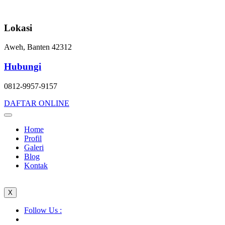
Skip
to
content
Lokasi
Aweh, Banten 42312
Hubungi
0812-9957-9157
DAFTAR ONLINE
Home
Profil
Galeri
Blog
Kontak
X
Follow Us :