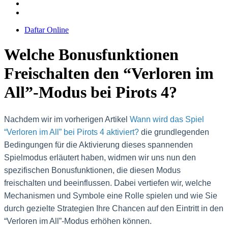
Daftar Online
Welche Bonusfunktionen
Freischalten den “Verloren im
All”-Modus bei Pirots 4?
Nachdem wir im vorherigen Artikel
Wann wird das Spiel
“Verloren im All” bei Pirots 4 aktiviert?
die grundlegenden
Bedingungen für die Aktivierung dieses spannenden
Spielmodus erläutert haben, widmen wir uns nun den
spezifischen Bonusfunktionen, die diesen Modus
freischalten und beeinflussen. Dabei vertiefen wir, welche
Mechanismen und Symbole eine Rolle spielen und wie Sie
durch gezielte Strategien Ihre Chancen auf den Eintritt in den
“Verloren im All”-Modus erhöhen können.