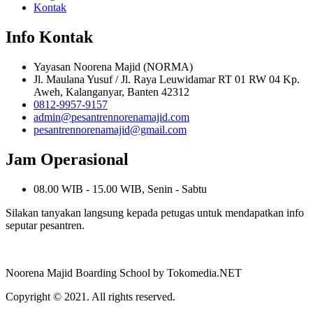
Kontak
Info Kontak
Yayasan Noorena Majid (NORMA)
Jl. Maulana Yusuf / Jl. Raya Leuwidamar RT 01 RW 04 Kp.
Aweh, Kalanganyar, Banten 42312
0812-9957-9157
admin@pesantrennorenamajid.com
pesantrennorenamajid@gmail.com
Jam Operasional
08.00 WIB - 15.00 WIB, Senin - Sabtu
Silakan tanyakan langsung kepada petugas untuk mendapatkan info
seputar pesantren.
Noorena Majid Boarding School by Tokomedia.NET
Copyright © 2021. All rights reserved.