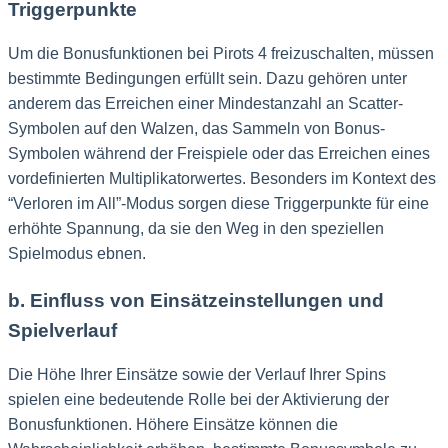
Triggerpunkte
Um die Bonusfunktionen bei Pirots 4 freizuschalten, müssen
bestimmte Bedingungen erfüllt sein. Dazu gehören unter
anderem das Erreichen einer Mindestanzahl an Scatter-
Symbolen auf den Walzen, das Sammeln von Bonus-
Symbolen während der Freispiele oder das Erreichen eines
vordefinierten Multiplikatorwertes. Besonders im Kontext des
“Verloren im All”-Modus sorgen diese Triggerpunkte für eine
erhöhte Spannung, da sie den Weg in den speziellen
Spielmodus ebnen.
b. Einfluss von Einsätzeinstellungen und
Spielverlauf
Die Höhe Ihrer Einsätze sowie der Verlauf Ihrer Spins
spielen eine bedeutende Rolle bei der Aktivierung der
Bonusfunktionen. Höhere Einsätze können die