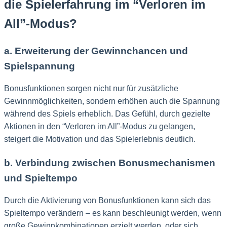
die Spielerfahrung im “Verloren im
All”-Modus?
a. Erweiterung der Gewinnchancen und
Spielspannung
Bonusfunktionen sorgen nicht nur für zusätzliche
Gewinnmöglichkeiten, sondern erhöhen auch die Spannung
während des Spiels erheblich. Das Gefühl, durch gezielte
Aktionen in den “Verloren im All”-Modus zu gelangen,
steigert die Motivation und das Spielerlebnis deutlich.
b. Verbindung zwischen Bonusmechanismen
und Spieltempo
Durch die Aktivierung von Bonusfunktionen kann sich das
Spieltempo verändern – es kann beschleunigt werden, wenn
große Gewinnkombinationen erzielt werden, oder sich