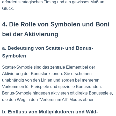
erfordert strategisches Timing und ein gewisses Maß an
Glück.
4. Die Rolle von Symbolen und Boni
bei der Aktivierung
a. Bedeutung von Scatter- und Bonus-
Symbolen
Scatter-Symbole sind das zentrale Element bei der
Aktivierung der Bonusfunktionen. Sie erscheinen
unabhängig von den Linien und sorgen bei mehreren
Vorkommen für Freispiele und spezielle Bonusrunden.
Bonus-Symbole hingegen aktivieren oft direkte Bonusspiele,
die den Weg in den “Verloren im All”-Modus ebnen.
b. Einfluss von Multiplikatoren und Wild-