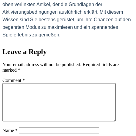
oben verlinkten Artikel, der die Grundlagen der
Aktivierungsbedingungen ausführlich erklärt. Mit diesem
Wissen sind Sie bestens gerüstet, um Ihre Chancen auf den
begehrten Modus zu maximieren und ein spannendes
Spielerlebnis zu genießen.
Leave a Reply
Your email address will not be published.
Required fields are
marked
*
Comment
*
Name
*